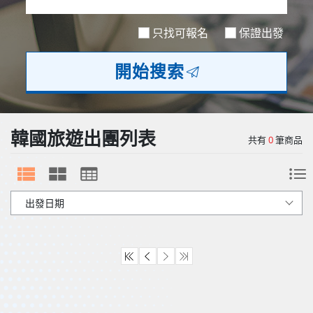
歐洲
只找可報名
保證出發
開始搜索
韓國旅遊出團列表
共有
0
筆商品