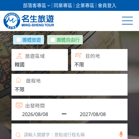
部落客專區
同業專區
企業專區
會員登入
清倉促銷
團體旅遊
團體自由行
日本專館
旅遊區域
目的地
郵輪假期
啟程地
海島假期
韓國
出發時間
東南亞
美加紐澳