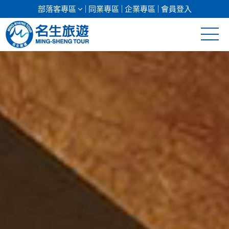
部落客專區
同業專區
企業專區
會員登入
清倉促銷
日本專館
郵輪假期
海島假期
韓國
東南亞
美加紐澳