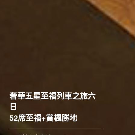
歐洲
[長榮]關西古都千年鵜飼巡
禮五日
奢華五星至福列車之旅六
傳承千年 鵜飼捕魚
日
52席至福+賞楓勝地