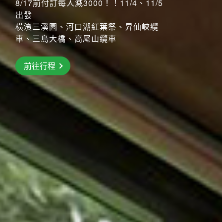
長良川鵜飼、彥根城、清水寺、嵐山小火
8/17前付訂每人減3000！！11/4、11/5
搶先GO
車
出發
橫濱三溪園、河口湖紅葉祭、昇仙峽纜
前往行程
前往行程
車、三島大橋、高尾山纜車
前往行程