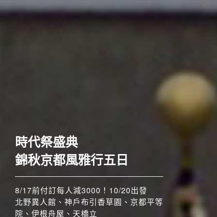
歐洲
時代祭盛典
錦秋京都風雅行五日
8/17前付訂每人減3000！10/20出發
北野異人館、神戶布引香草園、京都平等
院、伊根舟屋、天橋立
搶先GO