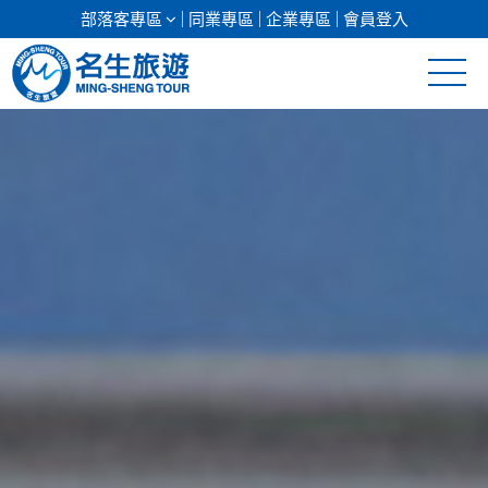
部落客專區
同業專區
企業專區
會員登入
清倉促銷
日本專館
郵輪假期
海島假期
韓國
東南亞
美加紐澳