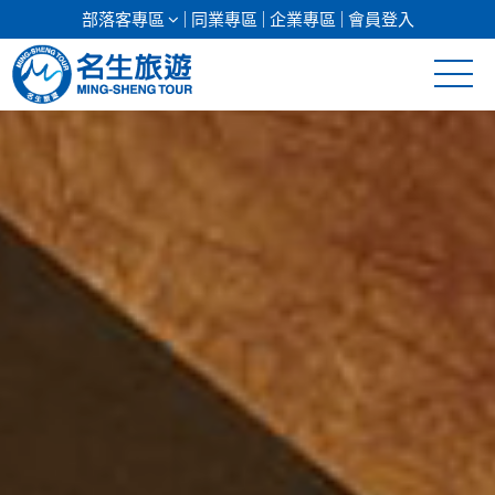
部落客專區
同業專區
企業專區
會員登入
清倉促銷
日本專館
郵輪假期
海島假期
韓國
東南亞
美加紐澳