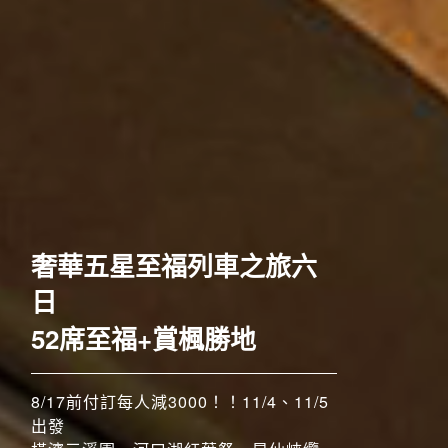
歐洲
[長榮]關西古都千年鵜飼巡
奢華五星至福列車之旅六
禮五日
日
傳承千年 鵜飼捕魚
52席至福+賞楓勝地
8/17前付訂每人減3000！！11/4、11/5
搶先GO
出發