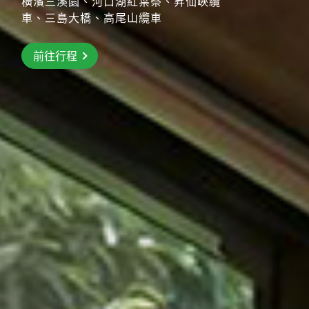
橫濱三溪園、河口湖紅葉祭、昇仙峽纜
前往行程
車、三島大橋、高尾山纜車
前往行程
前往行程