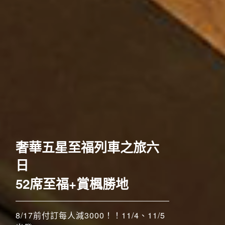
歐洲
奢華五星至福列車之旅六
日
52席至福+賞楓勝地
8/17前付訂每人減3000！！11/4、11/5
搶先GO