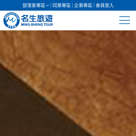
部落客專區
同業專區
企業專區
會員登入
清倉促銷
日本專館
郵輪假期
海島假期
韓國
東南亞
美加紐澳