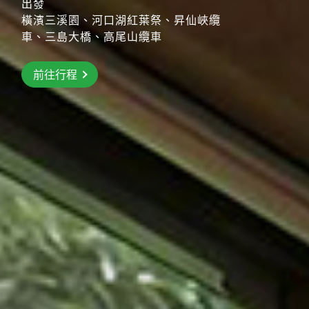
出發
橫濱三溪園、河口湖紅葉祭、昇仙峽纜
前往行程
車、三島大橋、高尾山纜車
前往行程
前往行程