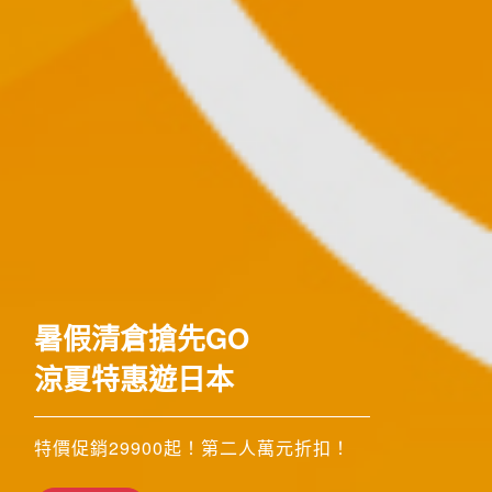
歐洲
暑假清倉搶先GO
涼夏特惠遊日本
特價促銷29900起！第二人萬元折扣！