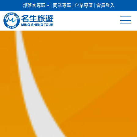
部落客專區
同業專區
企業專區
會員登入
清倉促銷
日本專館
郵輪假期
海島假期
韓國
東南亞
美加紐澳