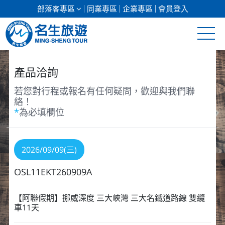
部落客專區
同業專區
企業專區
會員登入
清倉促銷
產品洽詢
日本專館
若您對行程或報名有任何疑問，歡迎與我們聯
絡！
*
為必填欄位
郵輪假期
海島假期
2026/09/09(三)
韓國
OSL11EKT260909A
東南亞
【阿聯假期】挪威深度 三大峽灣 三大名鐵道路線 雙纜
車11天
美加紐澳