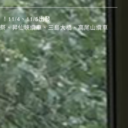
！11/4、11/5出發
祭、昇仙峽纜車、三島大橋、高尾山纜車