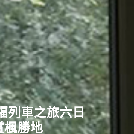
福列車之旅六日
賞楓勝地