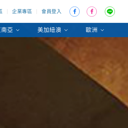
區
企業專區
會員登入
東南亞
美加紐澳
歐洲