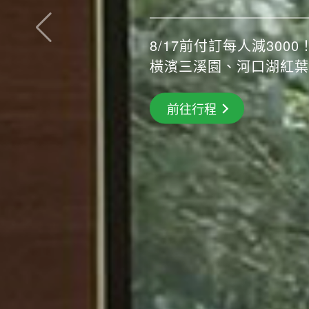
8/17前付訂每人減3000！
橫濱三溪園、河口湖紅葉
搶先GO
前往行程
前往行程
前往行程