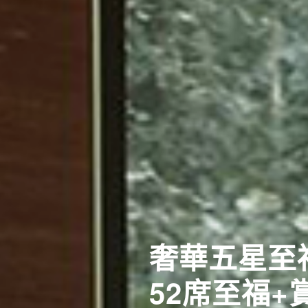
奢華五星至
52席至福+