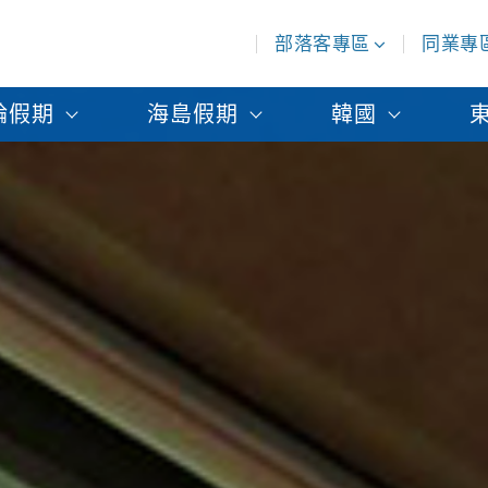
部落客專區
同業專
輪假期
海島假期
韓國