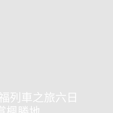
福列車之旅六日
+賞楓勝地