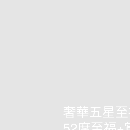
奢華五星至
52席至福