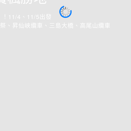
！11/4、11/5出發
祭、昇仙峽纜車、三島大橋、高尾山纜車