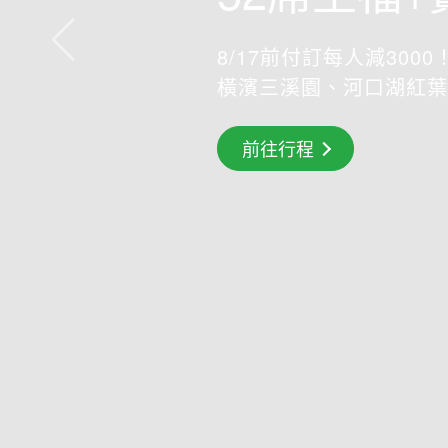
8/17前付訂每人減3000！
橫濱三溪園、河口湖紅葉
搶先GO
前往行程
前往行程
前往行程