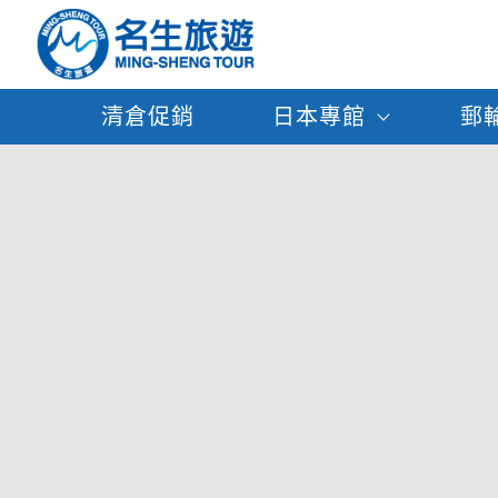
清倉促銷
日本專館
郵