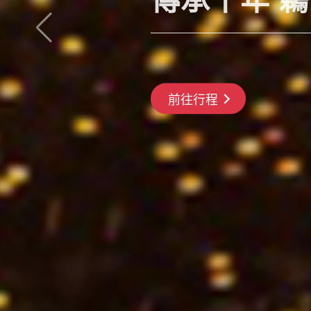
長良川鵜飼、彥根城、清
搶先GO
前往行程
前往行程
前往行程