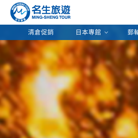
清倉促銷
日本專館
郵