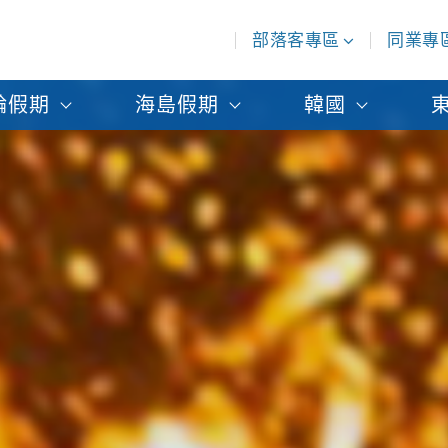
部落客專區
同業專
輪假期
海島假期
韓國