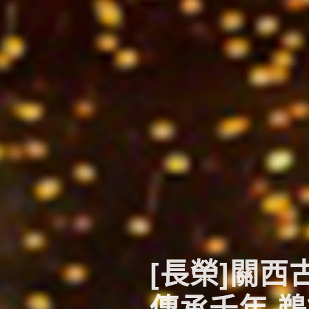
[長榮]關
傳承千年 