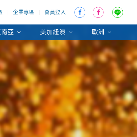
區
企業專區
會員登入
東南亞
美加紐澳
歐洲