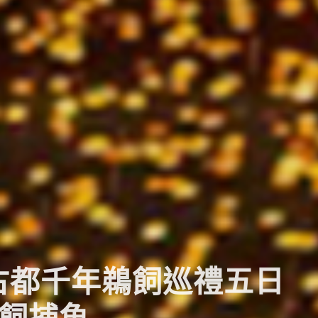
西古都千年鵜飼巡禮五日
鵜飼捕魚