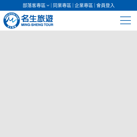
部落客專區
同業專區
企業專區
會員登入
清倉促銷
日本專館
郵輪假期
海島假期
韓國
東南亞
美加紐澳