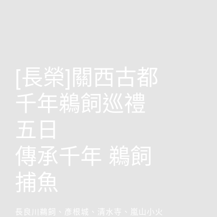
歐洲
[長榮]關西古都
千年鵜飼巡禮
五日
傳承千年 鵜飼
捕魚
前往行程
搶先GO
長良川鵜飼、彥根城、清水寺、嵐山小火