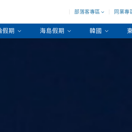
部落客專區
同業專
輪假期
海島假期
韓國