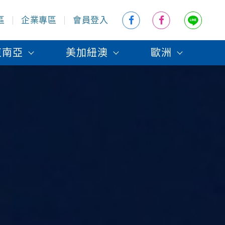
區
企業專區
會員登入
東南亞
美加紐澳
歐洲