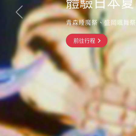
體驗日本夏
青森睡魔祭、盛岡颯舞祭
前往行程
搶先GO
前往行程
前往行程