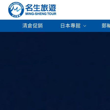
清倉促銷
日本專館
郵