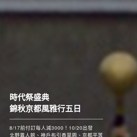
歐洲
時代祭盛典
錦秋京都風雅行五日
8/17前付訂每人減3000！10/20出發
北野異人館、神戶布引香草園、京都平等