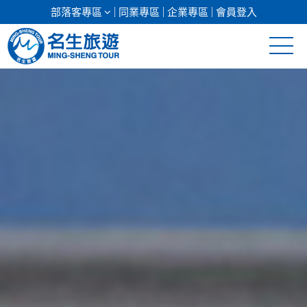
部落客專區
同業專區
企業專區
會員登入
清倉促銷
日本專館
郵輪假期
海島假期
韓國
東南亞
美加紐澳