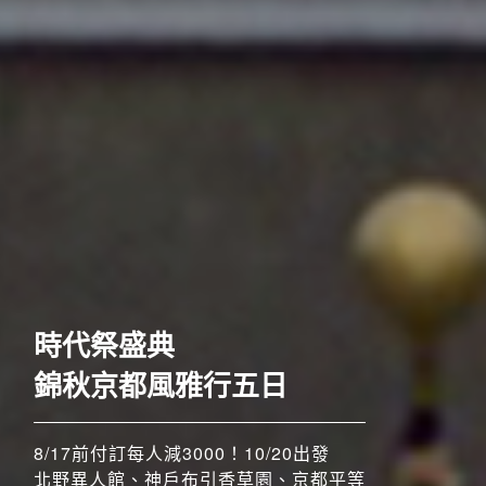
歐洲
時代祭盛典
錦秋京都風雅行五日
8/17前付訂每人減3000！10/20出發
北野異人館、神戶布引香草園、京都平等