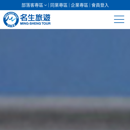
部落客專區
同業專區
企業專區
會員登入
清倉促銷
日本專館
郵輪假期
海島假期
韓國
東南亞
美加紐澳