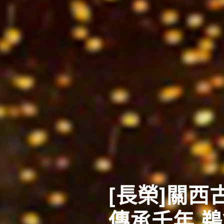
[長榮]關
傳承千年 