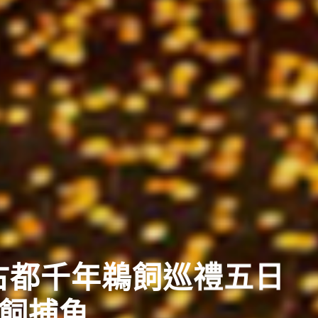
西古都千年鵜飼巡禮五日
鵜飼捕魚