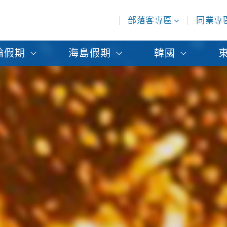
部落客專區
同業專
輪假期
海島假期
韓國