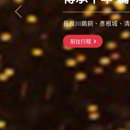
長良川鵜飼、彥根城、清
前往行程
搶先GO
前往行程
前往行程