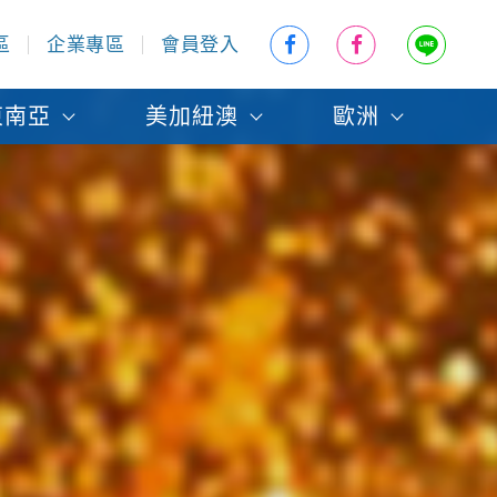
區
企業專區
會員登入
東南亞
美加紐澳
歐洲