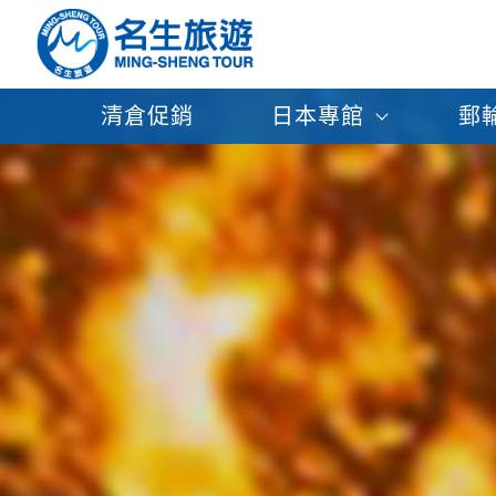
清倉促銷
日本專館
郵