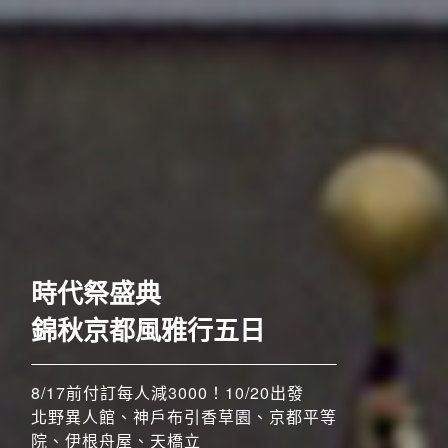
歐洲
時代祭盛典
錦秋京都風雅行五日
8/17前付訂每人減3000！10/20出發
北野異人館、神戶布引香草園、京都平等
院、伊根舟屋、天橋立
搶先GO