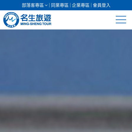
部落客專區
同業專區
企業專區
會員登入
清倉促銷
日本專館
郵輪假期
海島假期
韓國
東南亞
美加紐澳