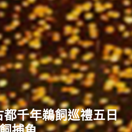
典
日盛大祭典