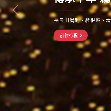
青森睡魔祭、盛岡颯舞祭
搶先GO
前往行程
前往行程
前往行程