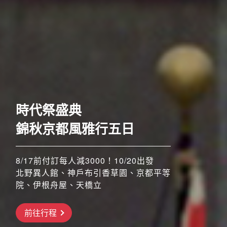
歐洲
時代祭盛典
錦秋京都風雅行五日
8/17前付訂每人減3000！10/20出發
北野異人館、神戶布引香草園、京都平等
院、伊根舟屋、天橋立
搶先GO
前往行程
前往行程