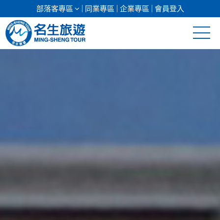
部落客專區
同業專區
企業專區
會員登入
清倉促銷
日本專館
郵輪假期
海島假期
韓國
東南亞
美加紐澳