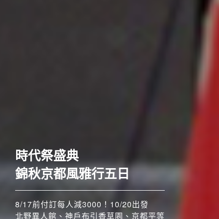
歐洲
時代祭盛典
錦秋京都風雅行五日
8/17前付訂每人減3000！10/20出發
北野異人館、神戶布引香草園、京都平等