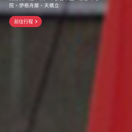
院、伊根舟屋、天橋立
搶先GO
前往行程
前往行程
前往行程