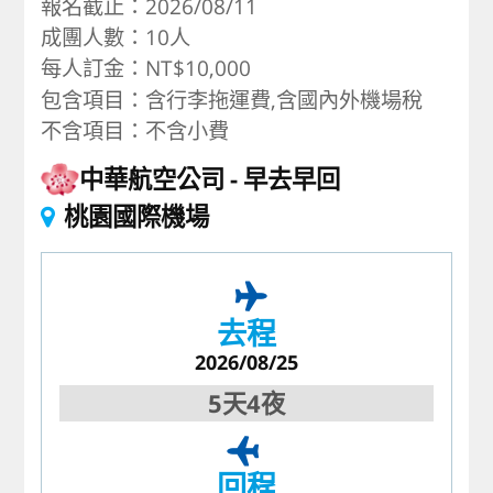
報名截止：2026/08/11
成團人數：10人
每人訂金：NT$10,000
包含項目：含行李拖運費,含國內外機場稅
不含項目：不含小費
中華航空公司
早去早回
桃園國際機場
去程
2026/08/25
5天4夜
回程