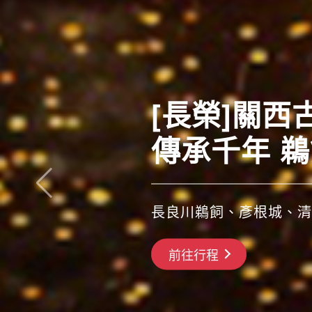
東北四大祭
[長榮]關
體驗日本夏
傳承千年 
長良川鵜飼、彥根城、清
前往行程
搶先GO
前往行程
前往行程