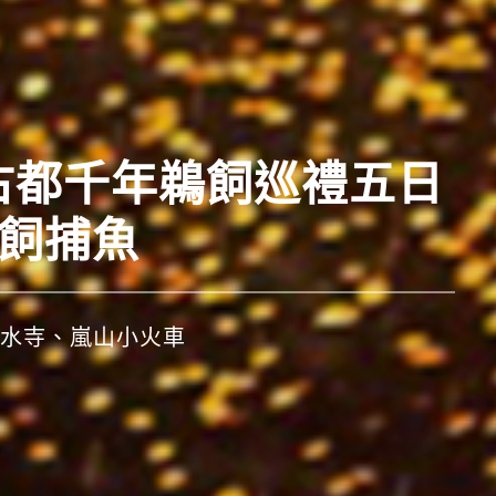
典
西古都千年鵜飼巡禮五日
日盛大祭典
鵜飼捕魚
水寺、嵐山小火車