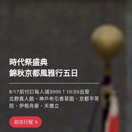
歐洲
奢華五星至福列車之旅六
日
時代祭盛典
52席至福+賞楓勝地
錦秋京都風雅行五日
8/17前付訂每人減3000！10/20出發
北野異人館、神戶布引香草園、京都平等
8/17前付訂每人減3000！！11/4、11/5
搶先GO
院、伊根舟屋、天橋立
出發
橫濱三溪園、河口湖紅葉祭、昇仙峽纜
前往行程
車、三島大橋、高尾山纜車
前往行程