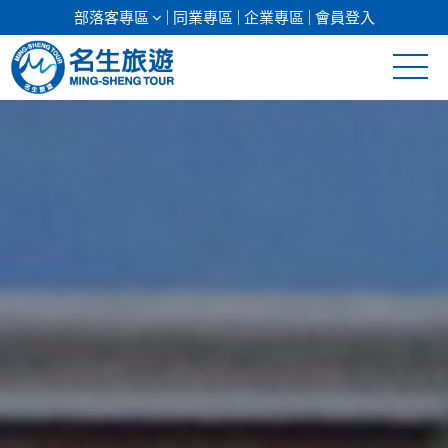
部落客專區
同業專區
企業專區
會員登入
清倉促銷
日本專館
郵輪假期
海島假期
韓國
東南亞
美加紐澳