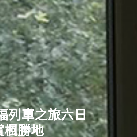
西古都千年鵜飼巡禮五日
鵜飼捕魚