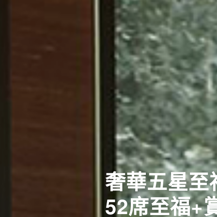
[長榮]關
傳承千年 