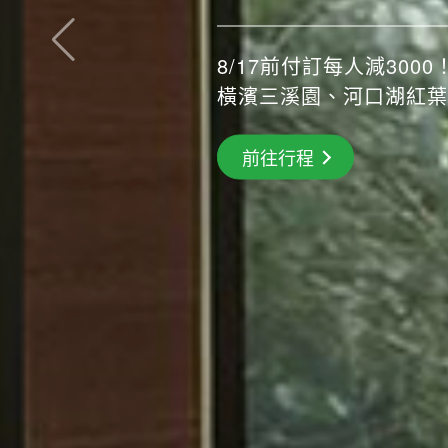
長良川鵜飼、彥根城、清
搶先GO
前往行程
前往行程
前往行程