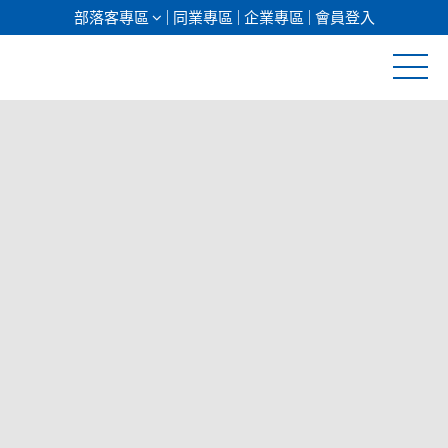
部落客專區
同業專區
企業專區
會員登入
清倉促銷
日本專館
郵輪假期
海島假期
韓國
東南亞
美加紐澳