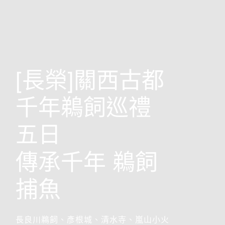
歐洲
[長榮]關西古都
千年鵜飼巡禮
五日
傳承千年 鵜飼
捕魚
前往行程
搶先GO
長良川鵜飼、彥根城、清水寺、嵐山小火