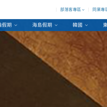
部落客專區
同業專
輪假期
海島假期
韓國