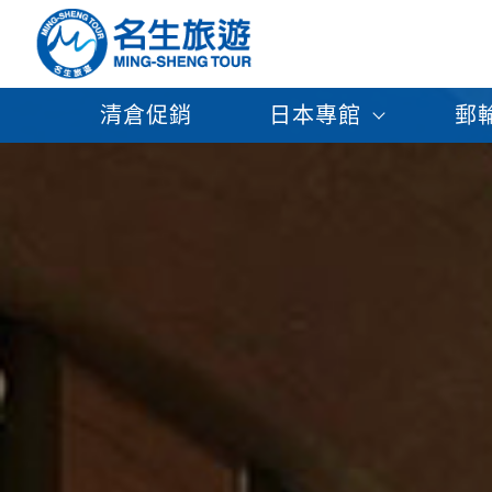
清倉促銷
日本專館
郵