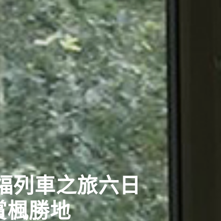
福列車之旅六日
西古都千年鵜飼巡禮五日
賞楓勝地