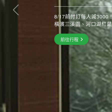
傳承千年 
8/17前付訂每人減3000！
橫濱三溪園、河口湖紅葉
搶先GO
前往行程
前往行程
前往行程