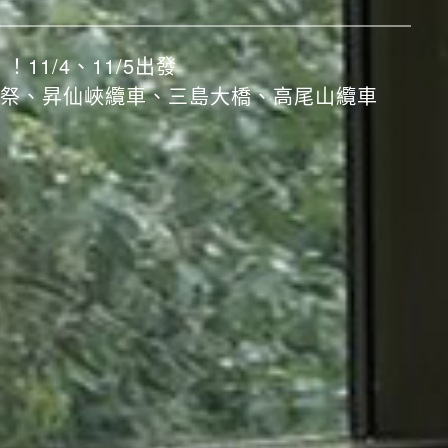
鵜飼捕魚
！11/4、11/5出發
祭、昇仙峽纜車、三島大橋、高尾山纜車