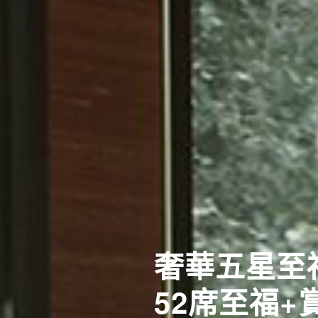
奢華五星至
[長榮]關
52席至福+