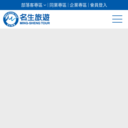
部落客專區
同業專區
企業專區
會員登入
清倉促銷
日本專館
郵輪假期
海島假期
韓國
東南亞
美加紐澳