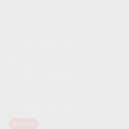
歐洲
[長榮]關西古都
暑假清倉搶先
千年鵜飼巡禮
GO
五日
涼夏特惠遊日
傳承千年 鵜飼
本
捕魚
特價促銷29900起！第二人萬元折扣！
前往行程
搶先GO