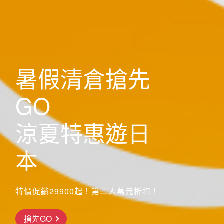
歐洲
暑假清倉搶先
GO
涼夏特惠遊日
本
特價促銷29900起！第二人萬元折扣！
搶先GO
前往行程