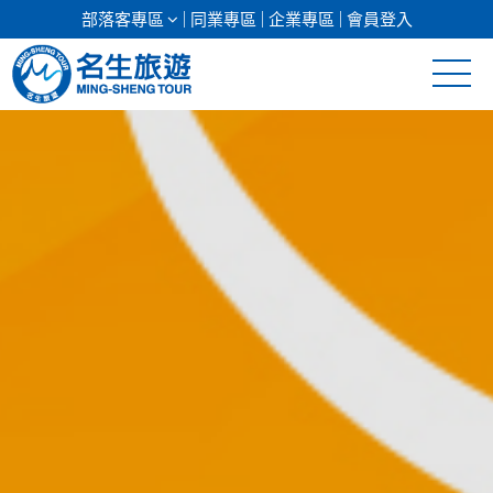
部落客專區
同業專區
企業專區
會員登入
清倉促銷
日本專館
郵輪假期
海島假期
韓國
東南亞
美加紐澳