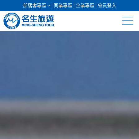
部落客專區
同業專區
企業專區
會員登入
清倉促銷
日本專館
郵輪假期
海島假期
韓國
東南亞
美加紐澳