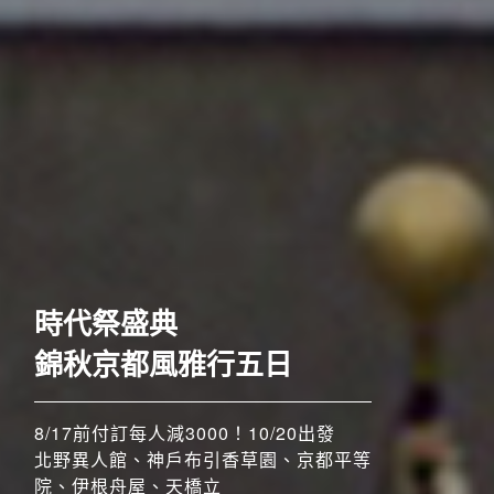
歐洲
時代祭盛典
錦秋京都風雅行五日
8/17前付訂每人減3000！10/20出發
北野異人館、神戶布引香草園、京都平等
院、伊根舟屋、天橋立
搶先GO