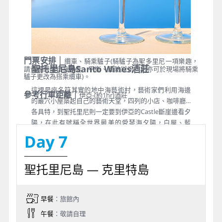
門票安排｜
纜車、騎乘驢子(騎驢子為聖多里尼一項樂趣，
聖托里尼島Santo Wines酒莊
請貴賓評估自身體能、平衡、風險狀況，您亦可於現場將騎乘
驢子更改為搭乘纜車)。
這裡是座名符其實的地中海藝術村，藝術家們利用海邊
參考行車距離｜
伊亞-(約1hr)酒莊
的巖穴小屋築起自己的藝術天堂，四列的小店、咖啡廳…
各具特，到聖托里尼則一定要到伊亞的Castle斷崖邊看夕
陽，在此有號稱全世界最美的愛琴海夕陽，白屋、藍
窗、東正教十字圓頂教堂，建築在懸崖邊依山傍海，全
Day 7
世界唯一
聖托里尼島 — 克里特島
早餐
：旅館內
午餐
：敬請自理