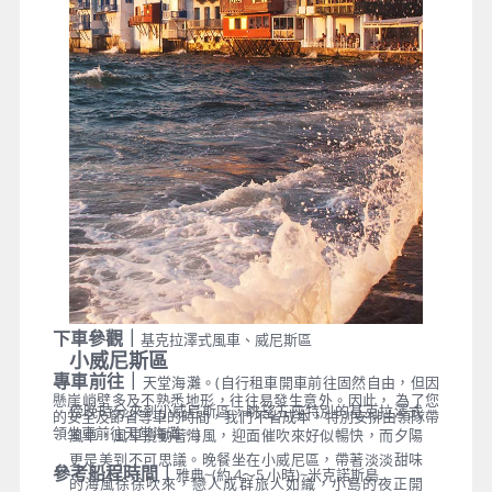
漸漸消失了，現在的天堂海灘，充滿了男男女女，穿著
泳裝在吧台或沙灘狂飲或是跳舞
下車參觀｜
基克拉澤式風車、威尼斯區
小威尼斯區
專車前往｜
天堂海灘。(自行租車開車前往固然自由，但因
懸崖峭壁多及不熟悉地形，往往易發生意外。因此， 為了您
傍晚時分來到小威尼斯區，眺望五座特別的基克拉澤式
的安全及節省等車的時間，我們不省成本，特別安排由領隊帶
領坐車前往天堂海灘。)
風車，風車攪動著海風，迎面催吹來好似暢快，而夕陽
更是美到不可思議。晚餐坐在小威尼區，帶著淡淡甜味
參考船程時間｜
雅典~(約 4～5 小時)~米克諾斯島
的海風徐徐吹來，戀人成群旅人如織，小島的夜正開