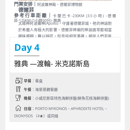
門票安排｜
阿波羅神殿、德爾菲博物館
德爾菲
參考行車距離｜
卡蘭巴卡-230KM (3.5小時) -德爾
菲-125KM (1小時50分)- 雅典
太陽神阿波羅神(Apollo)，守護著德爾菲城，祂的神諭對
於希臘人有極大的影響，德爾菲神廟的神諭通常都相當
曖昧模糊，難以辨認，但是卻相當準確。據說人們若能
聽從祂的神諭，體會其中的忠告，都可平息很多紛爭。
Day 4
神諭也指引希臘人建立了許多殖民地，因此後來德爾菲
出現了著名的阿波羅神廟組群。這裡的風光相當明媚，
雅典 —渡輪- 米克諾斯島
是希臘有名的聖山，宇宙中心點的石碑就立於此。在此
我們安排參觀德爾菲聖地最重要的遺蹟－阿波羅神殿，
為當時請示神喻之地。之後參觀德爾菲博物館，館內珍
藏阿波羅神殿重要真品，如代表世界中心的肚臍之眼。
早餐
：餐盒
午餐
：海景景觀餐廳
晚餐
：小威尼斯區特色海鮮拼盤(鮮魚花枝海鮮拼盤)
住宿
：PORTO MYKONOS、APHRODITE HOTEL、
DIONYSOS （4★）或同級