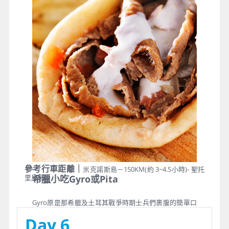
花般美麗，就讓自己迷失在費拉小城狹窄的街道，穿梭
在雪白的屋宇，露天咖啡座以及點綴在陡峭山坡上的小
商店組成了聖托里尼的印象。
參考行車距離｜
米克諾斯島－150KM(約 3~4.5小時)- 聖托
里尼島
希臘小吃Gyro或Pita
Gyro原是那希臘及土耳其戰爭時期士兵們裹腹的簡單口
糧，卻成為希臘道地的街頭風味小吃，香Q的餅皮，夾上
Day 6
各式各樣的KEBAB，香脆的薯條，在加上濃濃的ZAZUKI