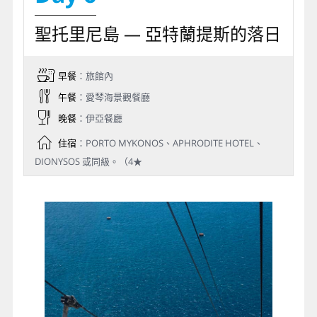
醬，灑一點特殊的香料，一卷卷的好滋味，便讓你讚不
絶口！
聖托里尼島 — 亞特蘭提斯的落日
早餐
：旅館內
午餐
：愛琴海景觀餐廳
晚餐
：伊亞餐廳
住宿
：PORTO MYKONOS、APHRODITE HOTEL、
DIONYSOS 或同級。（4★