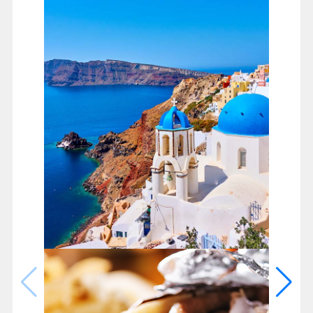
聖托里尼島
搭乘★快艇或渡輪前往愛情海最迷人的火山島聖托里尼
當船駛抵聖托里尼，聖托里尼島很可能就是傳說中的失
落大陸亞特蘭提斯
費拉是聖托里尼島上的首邑
當地人形容費拉小城成群白色的房舍，宛如盛開的水仙