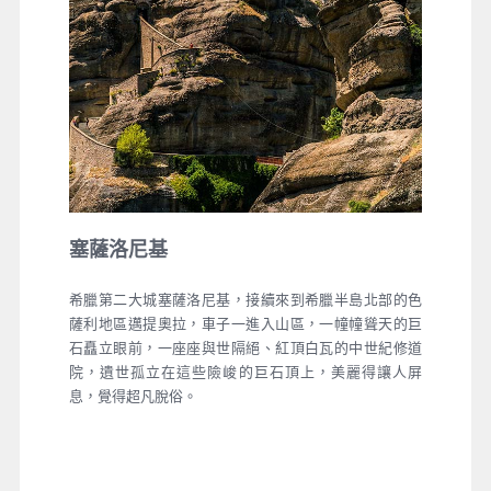
塞薩洛尼基
希臘第二大城塞薩洛尼基
，
接續來到希臘半島北部的色
薩利地區邁提奧拉，車子一進入山區，一幢幢聳天的巨
石矗立眼前，一座座與世隔絕、紅頂白瓦的中世紀修道
院，遺世孤立在這些險峻的巨石頂上，美麗得讓人屏
息，覺得超凡脫俗。