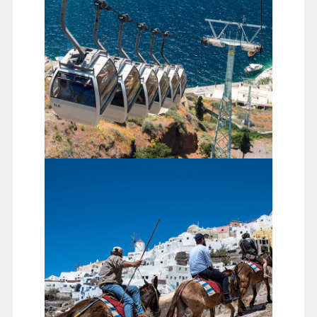
聖托里尼島舊港
纜車至舊港（高空眺望美麗舊港碼頭與之字型階梯)，再
由舊港碼頭★騎乘驢子上到山崖上，是難得的體驗(驢子
走在之字型的階梯，可以從不同角度看舊港，也可感受
驢子相互搶頭彩的刺激）