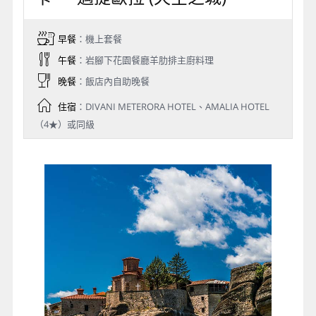
早餐
：機上套餐
午餐
：岩腳下花園餐廳羊肋排主廚料理
晚餐
：飯店內自助晚餐
住宿
：DIVANI METERORA HOTEL、AMALIA HOTEL
（4★）或同級