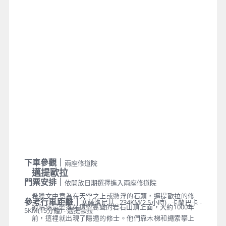
下車參觀｜
兩座修道院
邁提歐拉
門票安排｜
依開放日期選擇進入兩座修道院
希臘文中意為在天空之上或懸浮的石頭，邁提歐拉的修
參考行車距離｜
塞薩洛尼基 - 234KM(2.5小時) - 卡蘭巴卡 -
道院就是坐落在這些高聳的岩石山頂上面，大約1000年
5KM(15分鐘) - 邁提歐拉
前，這裡就出現了隱遁的修士。他們靠木梯和繩索攀上