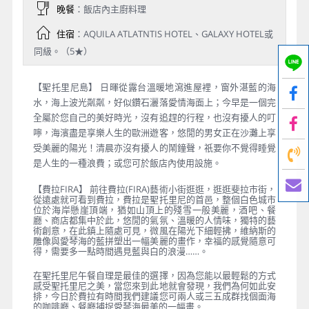
晚餐
：飯店內主廚料理
住宿
：AQUILA ATLATNTIS HOTEL、GALAXY HOTEL或
同級。（5★）
【聖托里尼島】 日暉從露台溫暖地瀉進屋裡，窗外湛藍的海
水，海上波光粼粼，好似鑽石灑落愛情海面上；今早是一個完
全屬於您自己的美好時光，沒有追趕的行程，也沒有擾人的叮
嚀，海濱盡是享樂人生的歐洲遊客，悠閒的男女正在沙灘上享
受美麗的陽光！清晨亦沒有擾人的鬧鐘聲，祇要你不覺得睡覺
是人生的一種浪費；或您可於飯店內使用設施。
【費拉FIRA】 前往費拉(FIRA)藝術小街逛逛，逛逛斐拉市街，
從遠處就可看到費拉，費拉是聖托里尼的首邑，整個白色城市
位於海岸懸崖頂端，猶如山頂上的殘雪一般美麗，酒吧、餐
廳、商店都集中於此，悠閒的氣氛、溫暖的人情味，獨特的藝
術創意，在此鎮上隨處可見，微風在陽光下細輕拂，維納斯的
雕像與愛琴海的藍拼塑出一幅美麗的畫作，幸福的感覺隨意可
得，需要多一點時間遇見藍與白的浪漫……。
在聖托里尼午餐自理是最佳的選擇，因為您能以最輕鬆的方式
感受聖托里尼之美，當您來到此地就會發現，我們為何如此安
排，今日於費拉有時間我們建議您可兩人或三五成群找個面海
的咖啡廳、餐廳捕捉愛琴海最美的一幅畫。