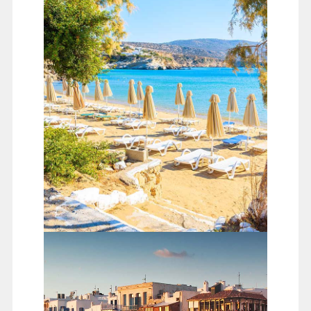
渡輪前往米克諾斯島；途中小島羅列於愛琴海湛藍之
中，米克諾斯島由於近雅典，一直是最受歡迎的希臘小
島之一，獨特的盒子型房屋，藍與白的絕佳色彩搭配，
年年均以石灰重新塗刷，成為此地的特色
天堂海灘
在七零年代是專屬於男同志的裸體海灘，到後來不少人
抱著窺視或也想湊熱鬧的心態，於是天堂海灘的男同志