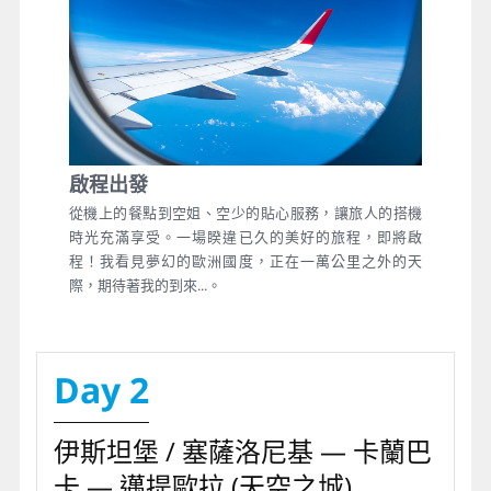
啟程出發
從機上的餐點到空姐、空少的貼心服務，讓旅人的搭機
時光充滿享受。一場睽違已久的美好的旅程，即將啟
程！我看見夢幻的歐洲國度，正在一萬公里之外的天
際，期待著我的到來...。
Day 2
伊斯坦堡 / 塞薩洛尼基 — 卡蘭巴
卡 — 邁提歐拉 (天空之城)