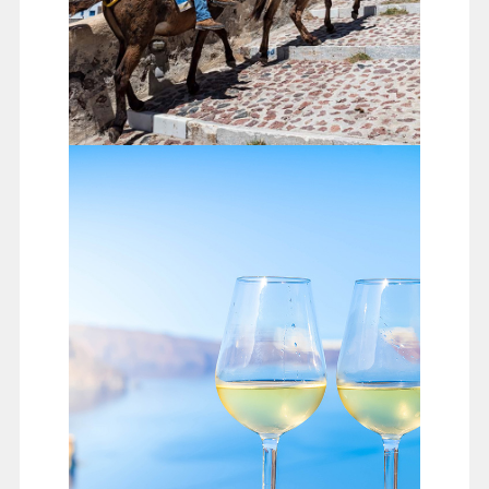
聖托里尼島舊港
品嘗島上最出名的Santo Wines，手握著酒杯，望著迷人
的愛琴海，與大海訴說幸福浪漫的事；傍晚時分前往聖
托里尼北邊的小村◎伊亞。