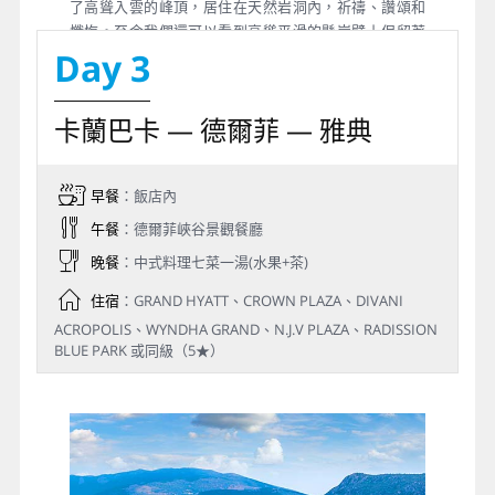
了高聳入雲的峰頂，居住在天然岩洞內，祈禱、讚頌和
懺悔。至今我們還可以看到高聳平滑的懸崖壁上保留著
Day 3
的11世紀隱遁修士們古老殘破的洞室，這些動式及修到
院儘管令人難以置信，卻是希臘東正教最大和最重要的
建築之一。1988年，邁提歐拉被列入聯合國教科文組織
卡蘭巴卡 — 德爾菲 — 雅典
世界遺產名錄，為自然和文化雙重遺產。今日我們將參
觀規模最大的★大邁提歐拉修道院或萬蘭修道院或★聖
史蒂芬修道院 (我們依開放日期選擇進入兩座修道院，遇
早餐
：飯店內
休息則以其他修道院取代)。
午餐
：德爾菲峽谷景觀餐廳
晚餐
：中式料理七菜一湯(水果+茶)
住宿
：GRAND HYATT、CROWN PLAZA、DIVANI
ACROPOLIS、WYNDHA GRAND、N.J.V PLAZA、RADISSION
BLUE PARK 或同級（5★）