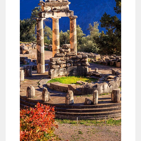
希臘神話傳說中，帕納索斯山是座聖山，這裡居住著太
陽神阿波羅與缪斯女神，阿拉霍瓦就是座落在帕納索斯
山的山嘴上，此鎮充滿寧靜與安祥仿彿遠離塵囂獨立於
世界之外。爾後來到希臘文化中心德爾菲，希臘神話
中，宙斯從世界的兩端各派出一隻老鷹，向世界的中心
飛去，他們就在德爾菲相遇，因而這裡成為世界的中
心。這裡也是古代最馳名也最受尊崇的神諭遺址。