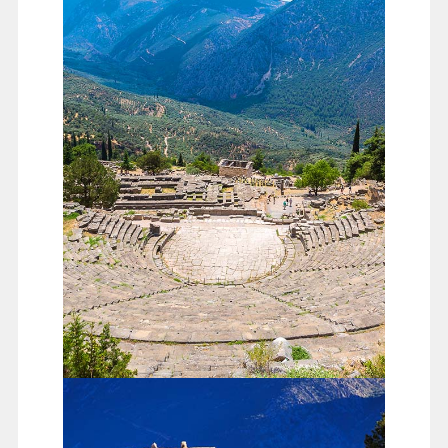
帕納索斯山