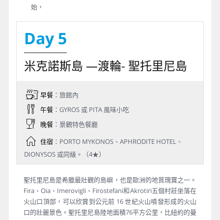
始，
Day 5
米克諾斯島 —渡輪- 聖托里尼島
早餐
：旅館內
午餐
：GYROS 或 PITA 風味小吃
晚餐
：景觀特色餐廳
住宿
：PORTO MYKONOS、APHRODITE HOTEL、
DIONYSOS 或同級。（4★）
聖托里尼島是希臘最壯觀的島嶼，也是歐洲的地質瑰寶之一。
Fira、Oia、Imerovigli、Firostefani和Akrotiri五個村莊坐落在
火山口頂部，可以欣賞到公元前 16 世紀火山噴發形成的火山
口的壯麗景色。聖托里尼島陸地面積76平方公里，比紐約的曼