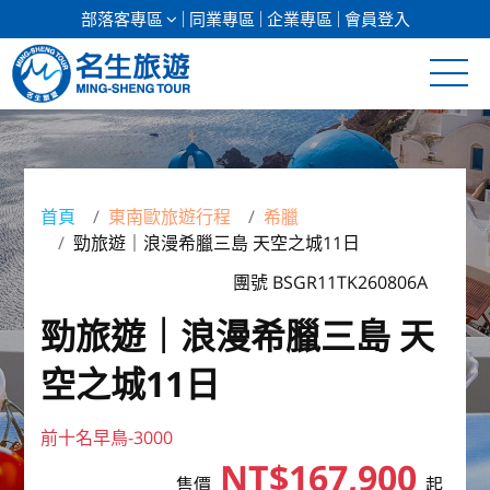
部落客專區
同業專區
企業專區
會員登入
清倉促銷
日本專館
首頁
東南歐旅遊行程
希臘
勁旅遊｜浪漫希臘三島 天空之城11日
郵輪假期
團號 BSGR11TK260806A
海島假期
勁旅遊｜浪漫希臘三島 天
韓國
空之城11日
東南亞
前十名早鳥-3000
美加紐澳
NT$167,900
售價
起