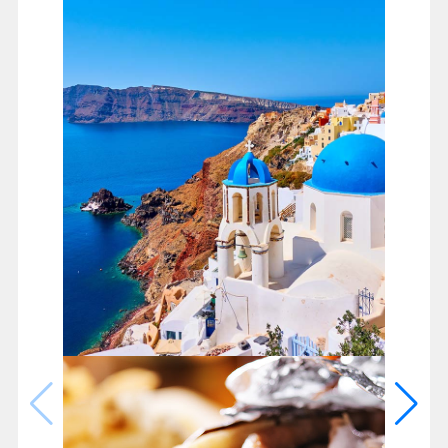
聖托里尼島
搭乘★快艇或渡輪前往愛情海最迷人的火山島聖托里尼
當船駛抵聖托里尼，聖托里尼島很可能就是傳說中的失
落大陸亞特蘭提斯
費拉是聖托里尼島上的首邑
當地人形容費拉小城成群白色的房舍，宛如盛開的水仙