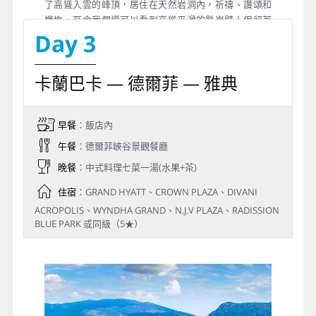
了高聳入雲的峰頂，居住在天然岩洞內，祈禱、讚頌和
懺悔。至今我們還可以看到高聳平滑的懸崖壁上保留著
Day 3
的11世紀隱遁修士們古老殘破的洞室，這些動式及修到
院儘管令人難以置信，卻是希臘東正教最大和最重要的
建築之一。1988年，邁提歐拉被列入聯合國教科文組織
卡蘭巴卡 — 德爾菲 — 雅典
世界遺產名錄，為自然和文化雙重遺產。今日我們將參
觀規模最大的★大邁提歐拉修道院或萬蘭修道院或★聖
史蒂芬修道院 (我們依開放日期選擇進入兩座修道院，遇
早餐
：飯店內
休息則以其他修道院取代)。
午餐
：德爾菲峽谷景觀餐廳
晚餐
：中式料理七菜一湯(水果+茶)
住宿
：GRAND HYATT、CROWN PLAZA、DIVANI
ACROPOLIS、WYNDHA GRAND、N.J.V PLAZA、RADISSION
BLUE PARK 或同級（5★）