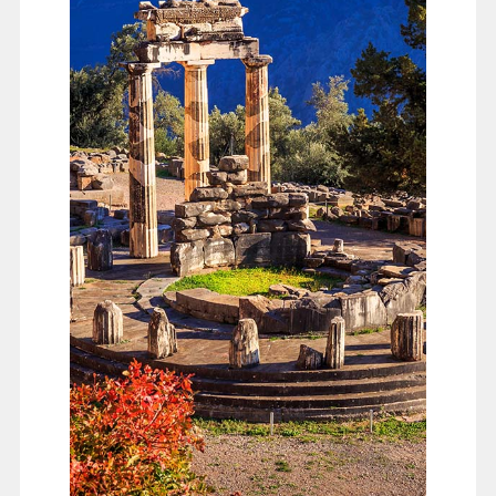
希臘神話傳說中，帕納索斯山是座聖山，這裡居住著太
陽神阿波羅與缪斯女神，阿拉霍瓦就是座落在帕納索斯
山的山嘴上，此鎮充滿寧靜與安祥仿彿遠離塵囂獨立於
世界之外。爾後來到希臘文化中心德爾菲，希臘神話
中，宙斯從世界的兩端各派出一隻老鷹，向世界的中心
飛去，他們就在德爾菲相遇，因而這裡成為世界的中
心。這裡也是古代最馳名也最受尊崇的神諭遺址。