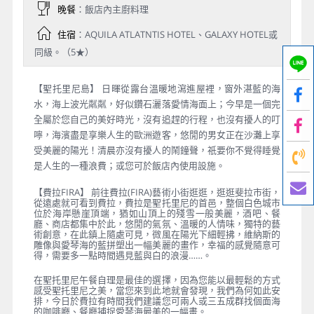
晚餐
：飯店內主廚料理
住宿
：AQUILA ATLATNTIS HOTEL、GALAXY HOTEL或
同級。（5★）
【聖托里尼島】 日暉從露台溫暖地瀉進屋裡，窗外湛藍的海
水，海上波光粼粼，好似鑽石灑落愛情海面上；今早是一個完
全屬於您自己的美好時光，沒有追趕的行程，也沒有擾人的叮
嚀，海濱盡是享樂人生的歐洲遊客，悠閒的男女正在沙灘上享
受美麗的陽光！清晨亦沒有擾人的鬧鐘聲，祇要你不覺得睡覺
是人生的一種浪費；或您可於飯店內使用設施。
【費拉FIRA】 前往費拉(FIRA)藝術小街逛逛，逛逛斐拉市街，
從遠處就可看到費拉，費拉是聖托里尼的首邑，整個白色城市
位於海岸懸崖頂端，猶如山頂上的殘雪一般美麗，酒吧、餐
廳、商店都集中於此，悠閒的氣氛、溫暖的人情味，獨特的藝
術創意，在此鎮上隨處可見，微風在陽光下細輕拂，維納斯的
雕像與愛琴海的藍拼塑出一幅美麗的畫作，幸福的感覺隨意可
得，需要多一點時間遇見藍與白的浪漫……。
在聖托里尼午餐自理是最佳的選擇，因為您能以最輕鬆的方式
感受聖托里尼之美，當您來到此地就會發現，我們為何如此安
排，今日於費拉有時間我們建議您可兩人或三五成群找個面海
的咖啡廳、餐廳捕捉愛琴海最美的一幅畫。