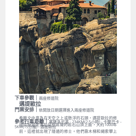
下車參觀｜
兩座修道院
邁提歐拉
門票安排｜
依開放日期選擇進入兩座修道院
希臘文中意為在天空之上或懸浮的石頭，邁提歐拉的修
參考行車距離｜
塞薩洛尼基 - 234KM(2.5小時) - 卡蘭巴卡 -
道院就是坐落在這些高聳的岩石山頂上面，大約1000年
5KM(15分鐘) - 邁提歐拉
前，這裡就出現了隱遁的修士。他們靠木梯和繩索攀上