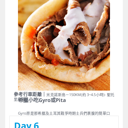
花般美麗，就讓自己迷失在費拉小城狹窄的街道，穿梭
在雪白的屋宇，露天咖啡座以及點綴在陡峭山坡上的小
商店組成了聖托里尼的印象。
參考行車距離｜
米克諾斯島－150KM(約 3~4.5小時)- 聖托
里尼島
希臘小吃Gyro或Pita
Gyro原是那希臘及土耳其戰爭時期士兵們裹腹的簡單口
糧，卻成為希臘道地的街頭風味小吃，香Q的餅皮，夾上
Day 6
各式各樣的KEBAB，香脆的薯條，在加上濃濃的ZAZUKI