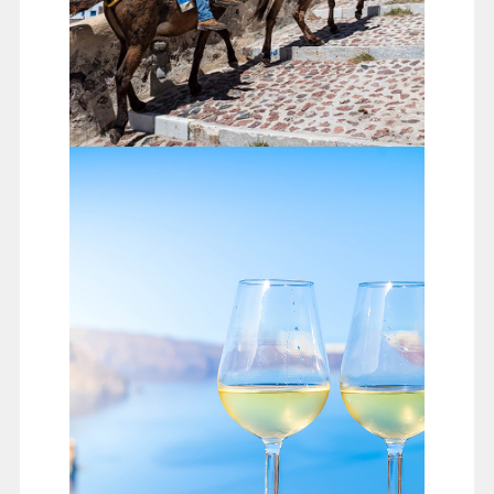
聖托里尼島舊港
品嘗島上最出名的Santo Wines，手握著酒杯，望著迷人
的愛琴海，與大海訴說幸福浪漫的事；傍晚時分前往聖
托里尼北邊的小村◎伊亞。