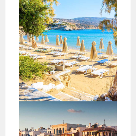
渡輪前往米克諾斯島；途中小島羅列於愛琴海湛藍之
中，米克諾斯島由於近雅典，一直是最受歡迎的希臘小
島之一，獨特的盒子型房屋，藍與白的絕佳色彩搭配，
年年均以石灰重新塗刷，成為此地的特色
天堂海灘
在七零年代是專屬於男同志的裸體海灘，到後來不少人
抱著窺視或也想湊熱鬧的心態，於是天堂海灘的男同志