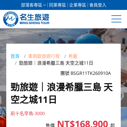
部落客專區
同業專區
企業專區
會員登入
清倉促銷
日本專館
首頁
東南歐旅遊行程
希臘
勁旅遊｜浪漫希臘三島 天空之城11日
郵輪假期
團號 BSGR11TK260910A
海島假期
勁旅遊｜浪漫希臘三島 天
韓國
空之城11日
東南亞
前十名早鳥-3000
美加紐澳
NT$168,900
售價
起