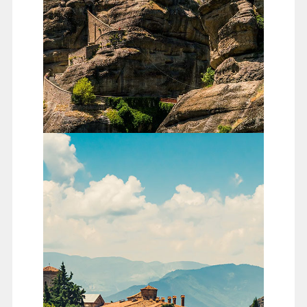
塞薩洛尼基
希臘第二大城塞薩洛尼基
，
接續來到希臘半島北部的色
薩利地區邁提奧拉，車子一進入山區，一幢幢聳天的巨
石矗立眼前，一座座與世隔絕、紅頂白瓦的中世紀修道
院，遺世孤立在這些險峻的巨石頂上，美麗得讓人屏
息，覺得超凡脫俗。