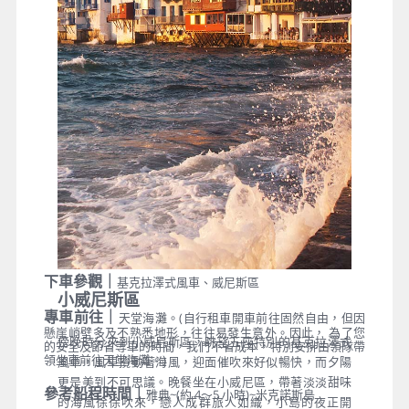
漸漸消失了，現在的天堂海灘，充滿了男男女女，穿著
泳裝在吧台或沙灘狂飲或是跳舞
下車參觀｜
基克拉澤式風車、威尼斯區
小威尼斯區
專車前往｜
天堂海灘。(自行租車開車前往固然自由，但因
懸崖峭壁多及不熟悉地形，往往易發生意外。因此， 為了您
傍晚時分來到小威尼斯區，眺望五座特別的基克拉澤式
的安全及節省等車的時間，我們不省成本，特別安排由領隊帶
領坐車前往天堂海灘。)
風車，風車攪動著海風，迎面催吹來好似暢快，而夕陽
更是美到不可思議。晚餐坐在小威尼區，帶著淡淡甜味
參考船程時間｜
雅典~(約 4～5 小時)~米克諾斯島
的海風徐徐吹來，戀人成群旅人如織，小島的夜正開