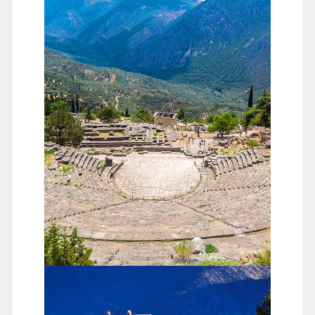
帕納索斯山