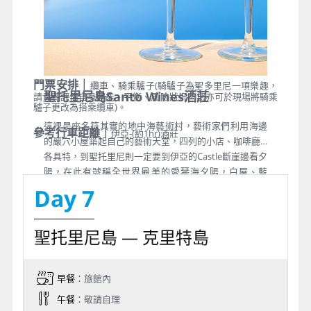
門票安排｜
纜車、騎乘驢子(騎驢子為聖多里尼一項樂趣，
聖托里尼島Santo Wines酒莊
請貴賓評估自身體能、平衡、風險狀況，您亦可於現場將騎乘
驢子更改為搭乘纜車)。
這裡是座名符其實的地中海藝術村，藝術家們利用海邊
參考行車距離｜
伊亞-(約1hr)酒莊
的巖穴小屋築起自己的藝術天堂，四列的小店、咖啡廳…
各具特，到聖托里尼則一定要到伊亞的Castle斷崖邊看夕
陽，在此有號稱全世界最美的愛琴海夕陽，白屋、藍
窗、東正教十字圓頂教堂，建築在懸崖邊依山傍海，全
Day 7
世界唯一
聖托里尼島 — 克里特島
早餐
：旅館內
午餐
：敬請自理