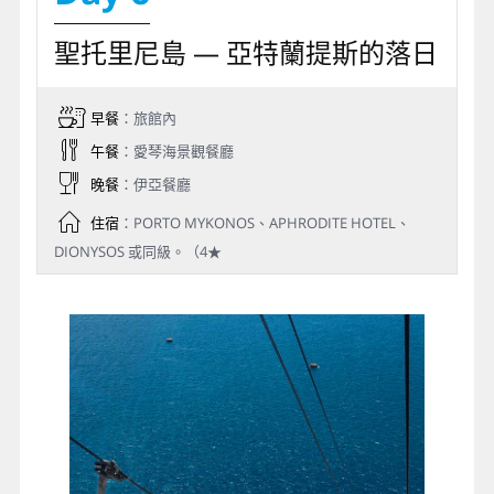
醬，灑一點特殊的香料，一卷卷的好滋味，便讓你讚不
絶口！
聖托里尼島 — 亞特蘭提斯的落日
早餐
：旅館內
午餐
：愛琴海景觀餐廳
晚餐
：伊亞餐廳
住宿
：PORTO MYKONOS、APHRODITE HOTEL、
DIONYSOS 或同級。（4★