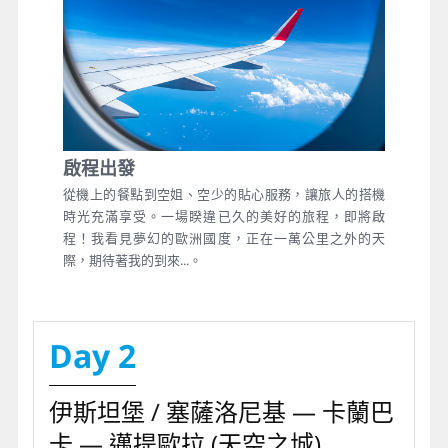
啟程出發
從機上的餐點到空姐、空少的貼心服務，讓旅人的搭機
時光充滿享受。一場睽違已久的美好的旅程，即將啟
程！我看見夢幻的歐洲國度，正在一萬公里之外的天
際，期待著我的到來...。
Day 2
伊斯坦堡 / 塞薩洛尼基 — 卡蘭巴
卡 — 邁提歐拉 (天空之城)