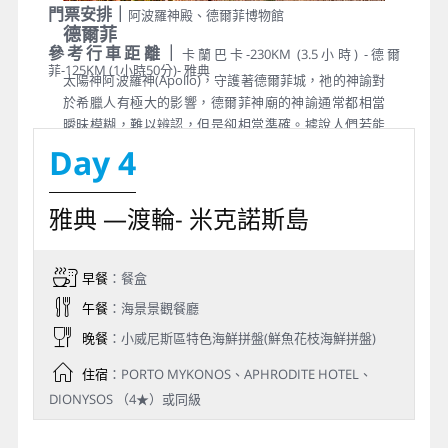
門票安排｜
阿波羅神殿、德爾菲博物館
德爾菲
參考行車距離｜
卡蘭巴卡-230KM (3.5小時) -德爾
菲-125KM (1小時50分)- 雅典
太陽神阿波羅神(Apollo)，守護著德爾菲城，祂的神諭對
於希臘人有極大的影響，德爾菲神廟的神諭通常都相當
曖昧模糊，難以辨認，但是卻相當準確。據說人們若能
聽從祂的神諭，體會其中的忠告，都可平息很多紛爭。
Day 4
神諭也指引希臘人建立了許多殖民地，因此後來德爾菲
出現了著名的阿波羅神廟組群。這裡的風光相當明媚，
雅典 —渡輪- 米克諾斯島
是希臘有名的聖山，宇宙中心點的石碑就立於此。在此
我們安排參觀德爾菲聖地最重要的遺蹟－阿波羅神殿，
為當時請示神喻之地。之後參觀德爾菲博物館，館內珍
藏阿波羅神殿重要真品，如代表世界中心的肚臍之眼。
早餐
：餐盒
午餐
：海景景觀餐廳
晚餐
：小威尼斯區特色海鮮拼盤(鮮魚花枝海鮮拼盤)
住宿
：PORTO MYKONOS、APHRODITE HOTEL、
DIONYSOS （4★）或同級