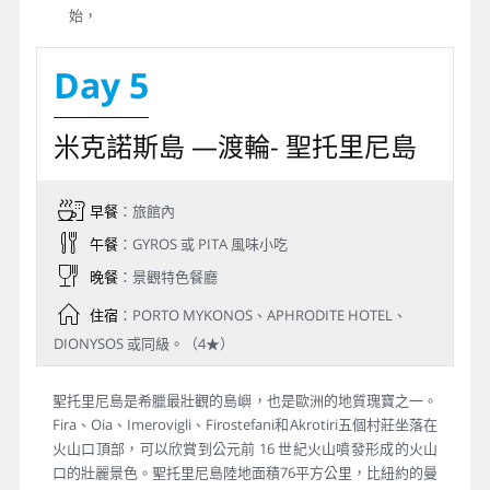
始，
Day 5
米克諾斯島 —渡輪- 聖托里尼島
早餐
：旅館內
午餐
：GYROS 或 PITA 風味小吃
晚餐
：景觀特色餐廳
住宿
：PORTO MYKONOS、APHRODITE HOTEL、
DIONYSOS 或同級。（4★）
聖托里尼島是希臘最壯觀的島嶼，也是歐洲的地質瑰寶之一。
Fira、Oia、Imerovigli、Firostefani和Akrotiri五個村莊坐落在
火山口頂部，可以欣賞到公元前 16 世紀火山噴發形成的火山
口的壯麗景色。聖托里尼島陸地面積76平方公里，比紐約的曼