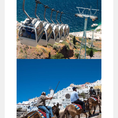
聖托里尼島舊港
纜車至舊港（高空眺望美麗舊港碼頭與之字型階梯)，再
由舊港碼頭★騎乘驢子上到山崖上，是難得的體驗(驢子
走在之字型的階梯，可以從不同角度看舊港，也可感受
驢子相互搶頭彩的刺激）