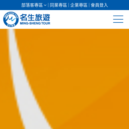
部落客專區
同業專區
企業專區
會員登入
清倉促銷
日本專館
郵輪假期
海島假期
韓國
東南亞
美加紐澳