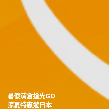
歐洲
暑假清倉搶先GO
涼夏特惠遊日本