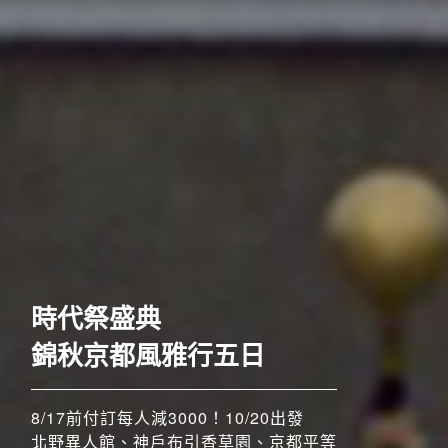
歐洲
時代祭盛典
錦秋京都風雅行五日
8/17前付訂每人減3000！10/20出發
北野異人館、神戶布引香草園、京都平等