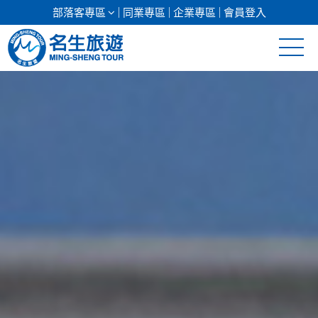
部落客專區
同業專區
企業專區
會員登入
清倉促銷
日本專館
郵輪假期
海島假期
韓國
東南亞
美加紐澳