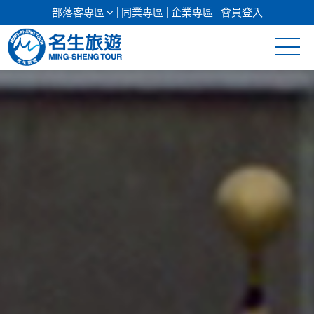
部落客專區
同業專區
企業專區
會員登入
清倉促銷
日本專館
郵輪假期
海島假期
韓國
東南亞
美加紐澳