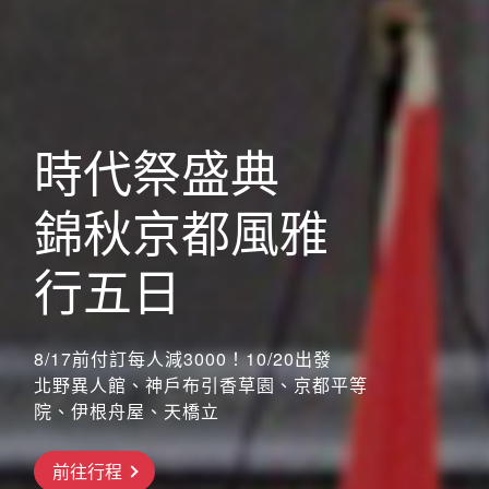
歐洲
時代祭盛典
錦秋京都風雅
行五日
8/17前付訂每人減3000！10/20出發
北野異人館、神戶布引香草園、京都平等
院、伊根舟屋、天橋立
前往行程
搶先GO