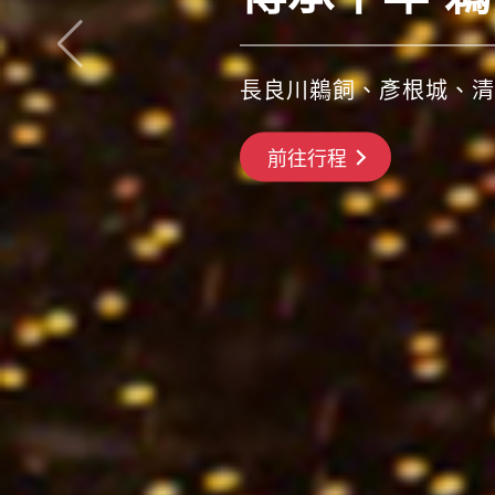
青森睡魔祭、盛岡颯舞祭
搶先GO
前往行程
前往行程
前往行程