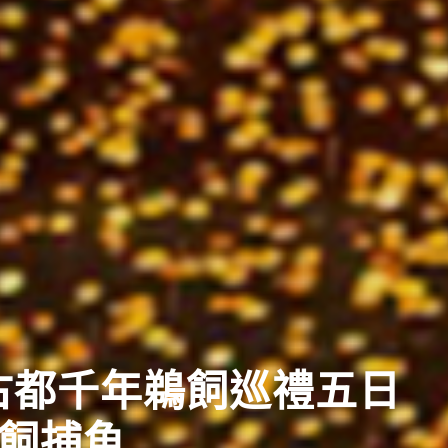
典
日盛大祭典