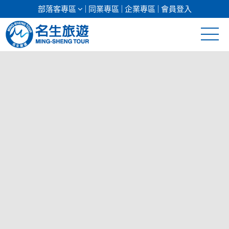
部落客專區
同業專區
企業專區
會員登入
清倉促銷
日本專館
郵輪假期
海島假期
韓國
東南亞
美加紐澳