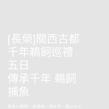
歐洲
[長榮]關西古都
千年鵜飼巡禮
五日
傳承千年 鵜飼
捕魚
前往行程
搶先GO
長良川鵜飼、彥根城、清水寺、嵐山小火