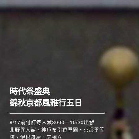
歐洲
時代祭盛典
錦秋京都風雅行五日
8/17前付訂每人減3000！10/20出發
北野異人館、神戶布引香草園、京都平等
院、伊根舟屋、天橋立