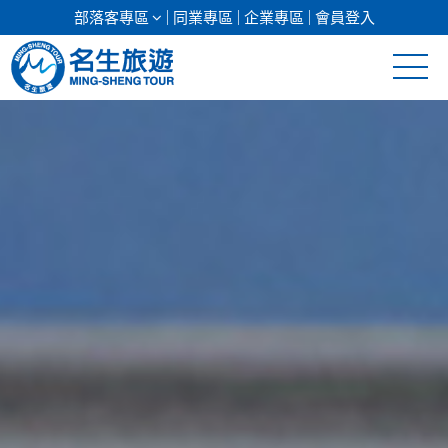
部落客專區
同業專區
企業專區
會員登入
清倉促銷
日本專館
郵輪假期
海島假期
韓國
東南亞
美加紐澳