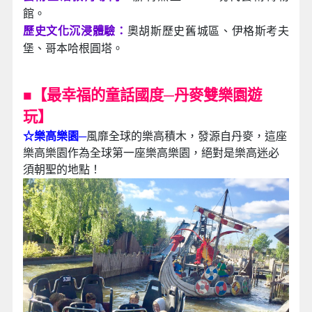
館。
歷史文化沉浸體驗：
奧胡斯歷史舊城區、伊格斯考夫
堡、哥本哈根圓塔。
■
【最幸福的童話國度─丹麥雙樂園遊
玩】
☆樂高樂園
─
風靡全球的樂高積木，發源自丹麥，這座
樂高樂園作為全球第一座樂高樂園，絕對是樂高迷必
須朝聖的地點！