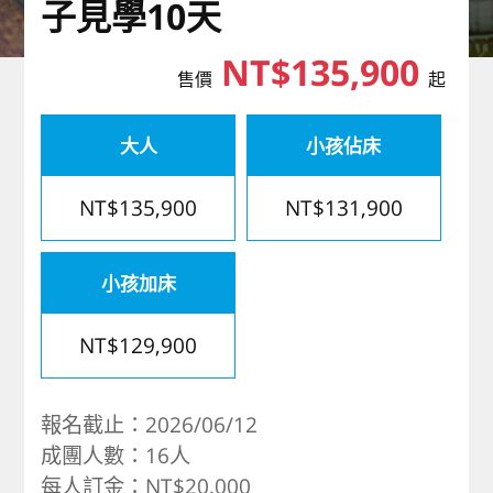
子見學10天
歐洲
NT$135,900
售價
起
大人
小孩佔床
NT$135,900
NT$131,900
小孩加床
NT$129,900
報名截止：2026/06/12
成團人數：16人
每人訂金：NT$20,000