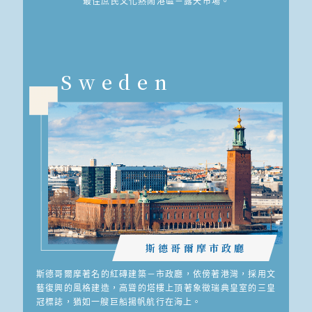
最佳庶民文化熱鬧港區－露天市場。
Sweden
斯德哥爾摩市政廳
斯德哥爾摩著名的紅磚建築－市政廳，依傍著港灣，採用文
藝復興的風格建造，高聳的塔樓上頂著象徵瑞典皇室的三皇
冠標誌，猶如一艘巨船揚帆航行在海上。