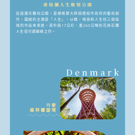
維格蘭人生雕刻公園
這座露天雕刻公園，是維格蘭大師捐贈給市政府的藝術創
作，圍繞的主題是「人生」，以橋、噴泉和人生柱三個區
域的作品來表達。其中高17公尺，重260公噸的花崗石雕
人生塔可謂顛峰之作。
Denmark
丹麥
森林螺旋塔