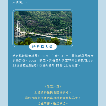
人峽灣」。
哈丹格大橋
哈丹格峽灣大橋長1380m，主跨1310m，是挪威最長跨度
的懸浮橋。2008年動工，耗費四年的工程時間與耗資超過
23億挪威克朗(約113億新台幣)的現代工程鉅作。
＊敬請注意＊
上述資料僅供現階段參考，
最終行程順序及內容以說明會資料為主，
造成不便，敬請見諒。