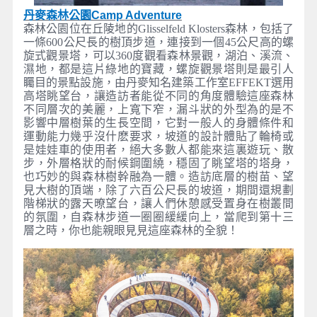
丹麥森林公園Camp Adventure
森林公園位在丘陵地的Glisselfeld Klosters森林，包括了
一條600公尺長的樹頂步道，連接到一個45公尺高的螺
旋式觀景塔，可以360度觀看森林景觀，湖泊、溪流、
濕地，都是這片綠地的寶藏，螺旋觀景塔則是最引人
矚目的景點設施，由丹麥知名建築工作室EFFEKT選用
高塔眺望台，讓造訪者能從不同的角度體驗這座森林
不同層次的美麗，上寬下窄，漏斗狀的外型為的是不
影響中層樹葉的生長空間，它對一般人的身體條件和
運動能力幾乎沒什麽要求，坡道的設計體貼了輪椅或
是娃娃車的使用者，絕大多數人都能來這裏遊玩、散
步，外層格狀的耐候鋼圍繞，穩固了眺望塔的塔身，
也巧妙的與森林樹幹融為一體。造訪底層的樹苗、望
見大樹的頂端，除了六百公尺長的坡道，期間還規劃
階梯狀的露天暸望台，讓人們休憩感受置身在樹叢間
的氛圍，自森林步道一圈圈緩緩向上，當爬到第十三
層之時，你也能親眼見見這座森林的全貌！