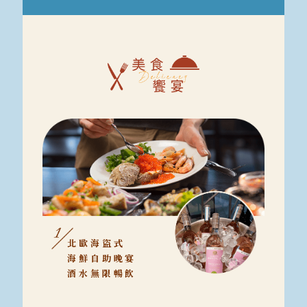
北歐海盜式
海鮮自助晚宴
酒水無限暢飲