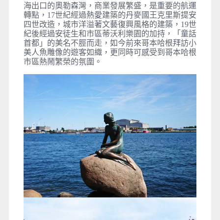
海出口的奧勒森灣，商業發展繁盛，是重要的航運
轉點，17世紀經過熱愛建築的丹麥國王克里斯提安
四世改造，城市洋溢著文藝復興風格的建築，19世
紀後經過安徒生和市區蒂沃利樂園的加持，「童話
首都」的美名不脛而走，如今前來哥本哈根拜訪小
美人魚雕像的遊客如織，更同時可感受到哥本哈根
市區熱鬧繁榮的氛圍。