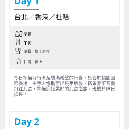
Day 1
台北／香港／杜哈
早餐
：
午餐
：
晚餐
：機上輕食
住宿
：機上
今日準備好行李及裝滿希望的行囊，集合於桃園國
際機場，由專人協助辦出境手續後，搭乘豪華客機
飛往北歐，準備迎接美好的北歐之旅，班機於隔日
抵達。
Day 2