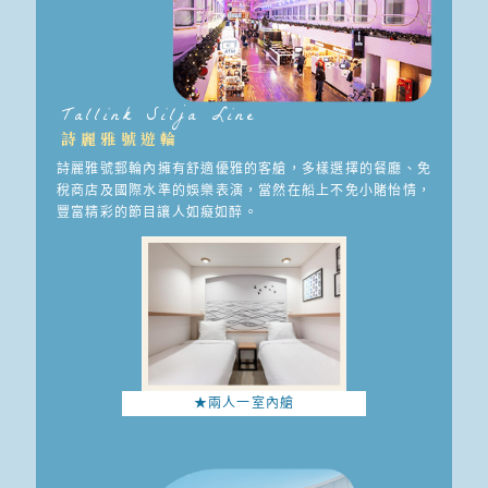
Tallink Silja Line
詩麗雅號遊輪
詩麗雅號郵輪內擁有舒適優雅的客艙，多樣選擇的餐廳、免
稅商店及國際水準的娛樂表演，當然在船上不免小賭怡情，
豐富精彩的節目讓人如癡如醉。
★兩人一室內艙