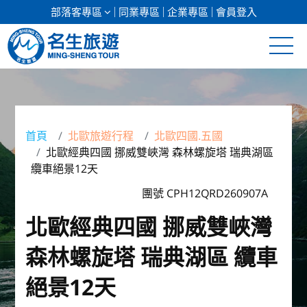
部落客專區
同業專區
企業專區
會員登入
清倉促銷
日本專館
首頁
北歐旅遊行程
北歐四國.五國
北歐經典四國 挪威雙峽灣 森林螺旋塔 瑞典湖區
郵輪假期
纜車絕景12天
海島假期
團號 CPH12QRD260907A
北歐經典四國 挪威雙峽灣
韓國
森林螺旋塔 瑞典湖區 纜車
東南亞
絕景12天
美加紐澳