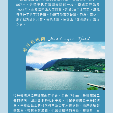
867m，是標準軌距鐵路最陡的一段。鐵路工程始於
1923年，由於當時為人工開鑿，耗費20年才完工，堪稱
鬼斧神工的工程奇蹟。沿線可欣賞到峽灣、飛瀑、森林、
湖泊以及峽谷村莊，景色多變，被譽為「挪威縮影」鐵道
之旅。
Hardanger Fjord
哈丹格峽灣位在挪威南方半島，全長179km，是挪威第二
長的峽灣，因周圍地勢相對平緩，可說是挪威最平靜的峽
灣，平緩山丘上的村落教堂及百年木造建築，兩岸遍植著
蘋果樹、櫻桃樹等果園，也因這獨特的景緻，被稱為「女