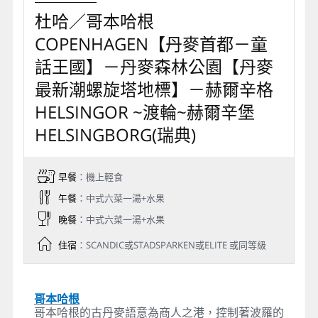
杜哈／哥本哈根
COPENHAGEN【丹麥首都－童
話王國】－丹麥森林公園【丹麥
最新潮螺旋塔地標】－赫爾辛格
HELSINGOR ~渡輪~赫爾辛堡
HELSINGBORG(瑞典)
早餐
：機上輕食
午餐
：中式六菜一湯+水果
晚餐
：中式六菜一湯+水果
住宿
：SCANDIC或STADSPARKEN或ELITE 或同等級
哥本哈根
哥本哈根的古丹麥語意為商人之港，控制著波羅的