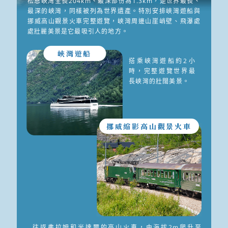
松恩峽灣全長204km、最深部份為1.3km，是世界最長、
最深的峽灣，同樣被列為世界遺產。特別安排峽灣遊船與
挪威高山觀景火車完整遊覽，峽灣周邊山崖峭壁、飛瀑處
處壯麗美景是它最吸引人的地方。
峽灣遊船
搭乘峽灣遊船約2小
時，完整遊覽世界最
長峽灣的壯闊美景。
挪威縮影高山觀景火車
往返弗拉姆和米達爾的高山火車，由海拔2m爬升至