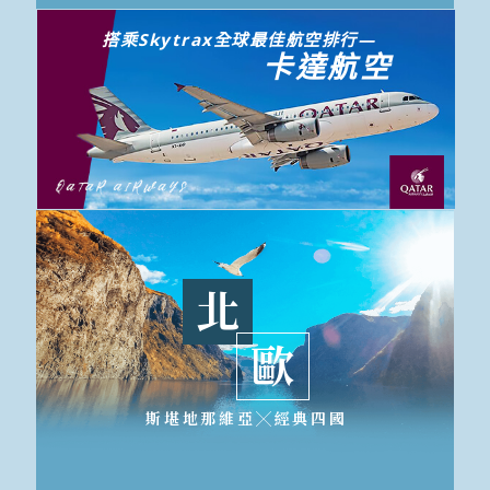
搭乘Skytrax全球最佳航空排行—
卡達航空
北
歐
斯堪地那維亞╳經典四國