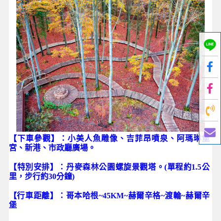
【下車參觀】：
小美人魚雕像、吉菲昂噴泉、阿瑪琳堡
宮、新港、
市政廳廣場
。
【特別安排】：丹麥森林公園螺旋景觀塔。(單程約1.5公
里，步行約30分鐘)
【行車距離】：哥本哈根~45KM~赫爾辛格~渡輪~赫爾辛
堡