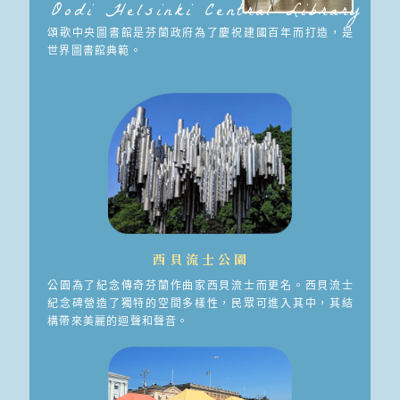
Oodi Helsinki Central Library
頌歌中央圖書館是芬蘭政府為了慶祝建國百年而打造，是
世界圖書館典範。
西貝流士公園
公園為了紀念傳奇芬蘭作曲家西貝流士而更名。西貝流士
紀念碑營造了獨特的空間多樣性，民眾可進入其中，其結
構帶來美麗的迴聲和聲音。