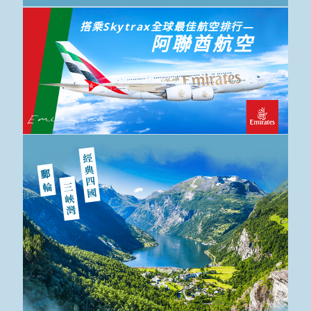
搭乘Skytrax全球最佳航空排行—
阿聯酋航空
經典四國
郵輪
三峽灣