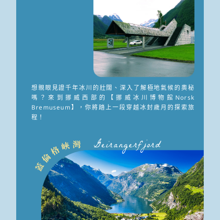
想親眼見證千年冰川的壯闊、深入了解極地氣候的奧秘
嗎？來到挪威西部的【挪威冰川博物館Norsk
Bremuseum】，你將踏上一段穿越冰封歲月的探索旅
程！
Geirangerfjord