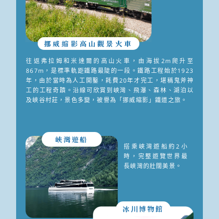
挪威縮影高山觀景火車
往返弗拉姆和米達爾的高山火車，由海拔2m爬升至
867m，是標準軌距鐵路最陡的一段。鐵路工程始於1923
年，由於當時為人工開鑿，耗費20年才完工，堪稱鬼斧神
工的工程奇蹟。沿線可欣賞到峽灣、飛瀑、森林、湖泊以
及峽谷村莊，景色多變，被譽為「挪威縮影」鐵道之旅。
峽灣遊船
搭乘峽灣遊船約2小
時，完整遊覽世界最
長峽灣的壯闊美景。
冰川博物館