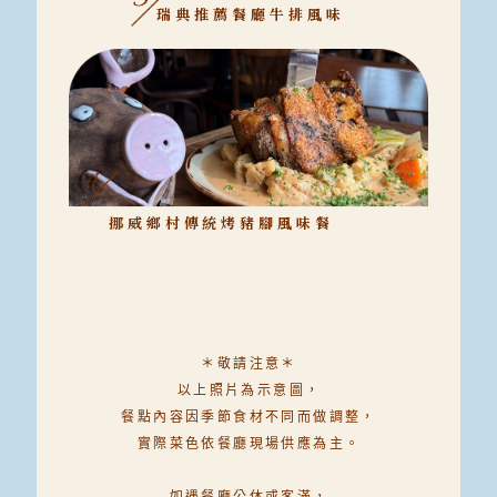
瑞典推薦餐廳牛排風味
挪威鄉村傳統烤豬腳風味餐
＊敬請注意＊
以上照片為示意圖，
餐點內容因季節食材不同而做調整，
實際菜色依餐廳現場供應為主。
如遇餐廳公休或客滿，