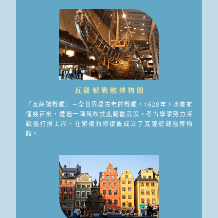
瓦薩號戰艦博物館
「瓦薩號戰艦」－全世界最古老的戰艦，1628年下水首航
僅幾百米，遭遇一陣風吹就此翻覆沉沒。考古學家努力將
戰艦打撈上岸，在繁複的修復後成立了瓦薩號戰艦博物
館。