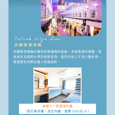
Tallink Silja Line
詩麗雅號遊輪
詩麗雅號郵輪內擁有舒適優雅的客艙，多樣選擇的餐廳、免
稅商店及國際水準的娛樂表演，當然在船上不免小賭怡情，
豐富精彩的節目讓人如癡如醉。
★兩人一室面海外艙
（若訂無外艙，改住內艙，
退費1000元/人）