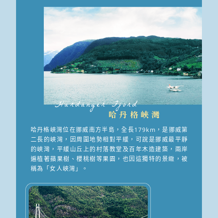
Hardanger Fjord
哈丹格峽灣
哈丹格峽灣位在挪威南方半島，全長179km，是挪威第
二長的峽灣，因周圍地勢相對平緩，可說是挪威最平靜
的峽灣，平緩山丘上的村落教堂及百年木造建築，兩岸
遍植著蘋果樹、櫻桃樹等果園，也因這獨特的景緻，被
稱為「女人峽灣」。