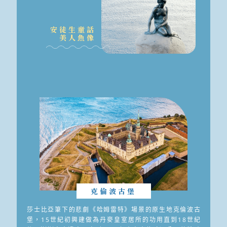
安徒生童話
美人魚像
克倫波古堡
莎士比亞筆下的悲劇《哈姆雷特》場景的原生地克倫波古
堡，15世紀初興建做為丹麥皇室居所的功用直到18世紀