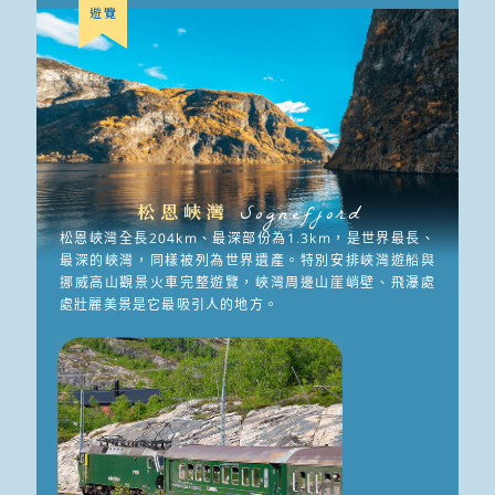
遊覽
松恩峽灣
Sognefjord
松恩峽灣全長204km、最深部份為1.3km，是世界最長、
最深的峽灣，同樣被列為世界遺產。特別安排峽灣遊船與
挪威高山觀景火車完整遊覽，峽灣周邊山崖峭壁、飛瀑處
處壯麗美景是它最吸引人的地方。