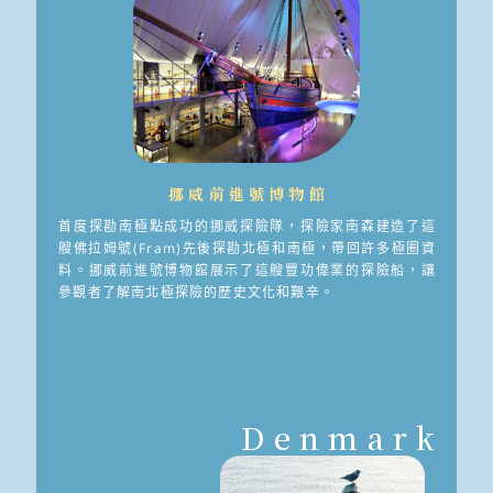
挪威前進號博物館
首度探勘南極點成功的挪威探險隊，探險家南森建造了這
艘佛拉姆號(Fram)先後探勘北極和南極，帶回許多極圈資
料。挪威前進號博物館展示了這艘豐功偉業的探險船，讓
參觀者了解南北極探險的歷史文化和艱辛。
Denmark