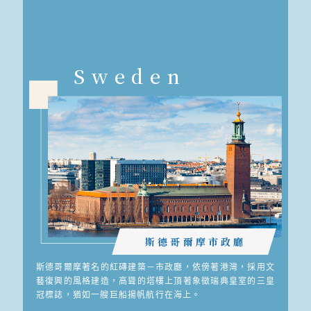
Sweden
斯德哥爾摩市政廳
斯德哥爾摩著名的紅磚建築－市政廳，依傍著港灣，採用文
藝復興的風格建造，高聳的塔樓上頂著象徵瑞典皇室的三皇
冠標誌，猶如一艘巨船揚帆航行在海上。