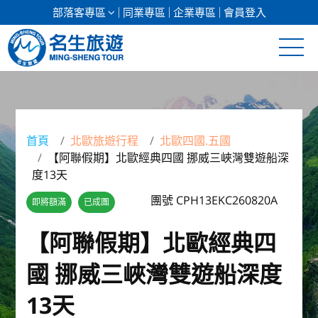
部落客專區
同業專區
企業專區
會員登入
清倉促銷
日本專館
首頁
北歐旅遊行程
北歐四國.五國
【阿聯假期】北歐經典四國 挪威三峽灣雙遊船深
郵輪假期
度13天
海島假期
團號 CPH13EKC260820A
即將額滿
已成團
韓國
【阿聯假期】北歐經典四
國 挪威三峽灣雙遊船深度
東南亞
13天
美加紐澳