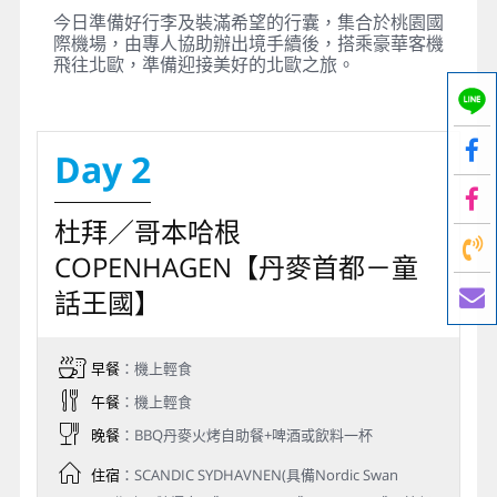
今日準備好行李及裝滿希望的行囊，集合於桃園國
際機場，由專人協助辦出境手續後，搭乘豪華客機
飛往北歐，準備迎接美好的北歐之旅。
Day 2
杜拜／哥本哈根
COPENHAGEN【丹麥首都－童
話王國】
早餐
：機上輕食
午餐
：機上輕食
晚餐
：BBQ丹麥火烤自助餐+啤酒或飲料一杯
住宿
：SCANDIC SYDHAVNEN(具備Nordic Swan