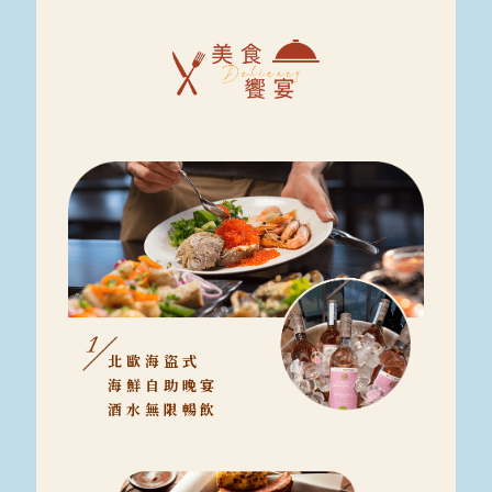
北歐海盜式
海鮮自助晚宴
酒水無限暢飲