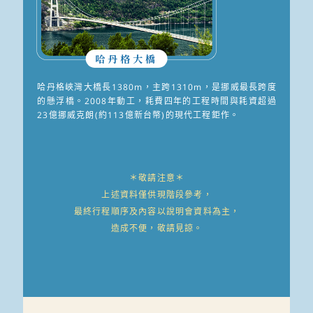
哈丹格大橋
哈丹格峽灣大橋長1380m，主跨1310m，是挪威最長跨度
的懸浮橋。2008年動工，耗費四年的工程時間與耗資超過
23億挪威克朗(約113億新台幣)的現代工程鉅作。
＊敬請注意＊
上述資料僅供現階段參考，
最終行程順序及內容以說明會資料為主，
造成不便，敬請見諒。