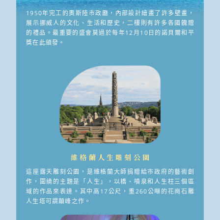
1950年完工的奧斯陸市政廳，內部設計繪畫了許多壁畫，
展示挪威人的文化、生活和歷史，二樓則有許多各國餽贈
的禮品。最重要的盛會莫過於每年12月10日的諾貝爾和平
獎在此頒發。
維格蘭人生雕刻公園
這座露天雕刻公園，是維格蘭大師捐贈給市政府的藝術創
作，圍繞的主題是「人生」，以橋、噴泉和人生柱三個區
域的作品來表達。其中高17公尺，重260公噸的花崗石雕
人生塔可謂顛峰之作。