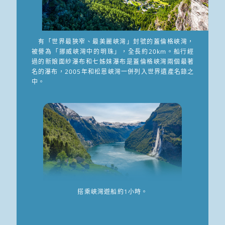
有「世界最狹窄、最美麗峽灣」封號的蓋倫格峽灣，
被譽為「挪威峽灣中的明珠」，全長約20km。船行經
過的新娘面紗瀑布和七姊妹瀑布是蓋倫格峽灣兩個最著
名的瀑布，2005年和松恩峽灣一併列入世界遺產名錄之
中。
搭乘峽灣遊船約1小時。