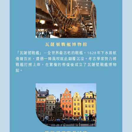
瓦薩號戰艦博物館
「瓦薩號戰艦」－全世界最古老的戰艦，1628年下水首航
僅幾百米，遭遇一陣風吹就此翻覆沉沒。考古學家努力將
戰艦打撈上岸，在繁複的修復後成立了瓦薩號戰艦博物
館。