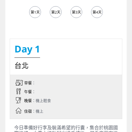
第1天
第2天
第3天
第4天
第5天
Day 1
台北
早餐
：
午餐
：
晚餐
：機上輕食
住宿
：機上
今日準備好行李及裝滿希望的行囊，集合於桃園國