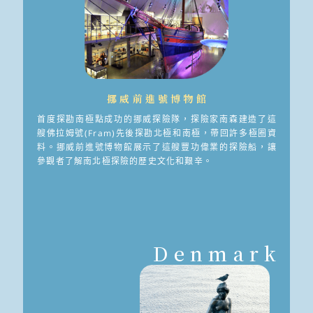
挪威前進號博物館
首度探勘南極點成功的挪威探險隊，探險家南森建造了這
艘佛拉姆號(Fram)先後探勘北極和南極，帶回許多極圈資
料。挪威前進號博物館展示了這艘豐功偉業的探險船，讓
參觀者了解南北極探險的歷史文化和艱辛。
Denmark