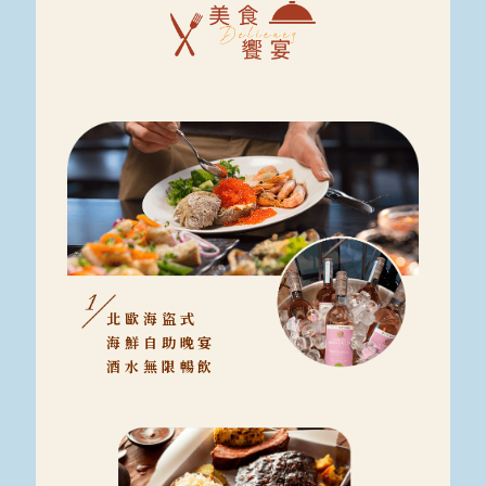
北歐海盜式
海鮮自助晚宴
酒水無限暢飲