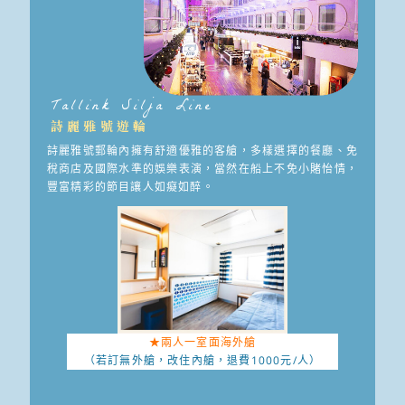
Tallink Silja Line
詩麗雅號遊輪
詩麗雅號郵輪內擁有舒適優雅的客艙，多樣選擇的餐廳、免
稅商店及國際水準的娛樂表演，當然在船上不免小賭怡情，
豐富精彩的節目讓人如癡如醉。
★兩人一室面海外艙
（若訂無外艙，改住內艙，
退費1000元/人）