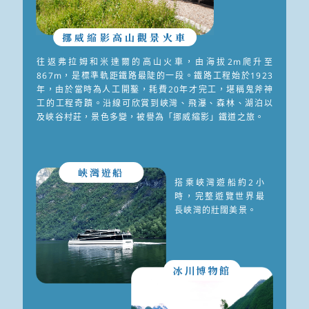
挪威縮影高山觀景火車
往返弗拉姆和米達爾的高山火車，由海拔2m爬升至
867m，是標準軌距鐵路最陡的一段。鐵路工程始於1923
年，由於當時為人工開鑿，耗費20年才完工，堪稱鬼斧神
工的工程奇蹟。沿線可欣賞到峽灣、飛瀑、森林、湖泊以
及峽谷村莊，景色多變，被譽為「挪威縮影」鐵道之旅。
峽灣遊船
搭乘峽灣遊船約2小
時，完整遊覽世界最
長峽灣的壯闊美景。
冰川博物館