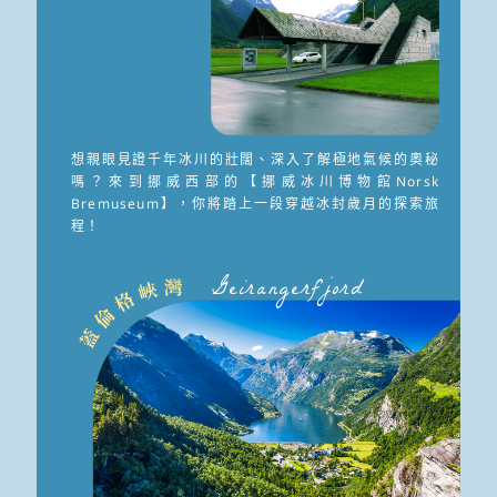
想親眼見證千年冰川的壯闊、深入了解極地氣候的奧秘
嗎？來到挪威西部的【挪威冰川博物館Norsk
Bremuseum】，你將踏上一段穿越冰封歲月的探索旅
程！
Geirangerfjord