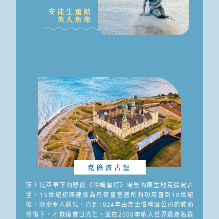
安徒生童話
美人魚像
克倫波古堡
莎士比亞筆下的悲劇《哈姆雷特》場景的原生地克倫波古
堡，15世紀初興建做為丹麥皇室居所的功用直到18世紀
後，漸漸令人遺忘，直到1924年由嘉士伯啤酒公司的贊助
修復下，才恢復昔日光芒，並在2000年納入世界遺產名錄