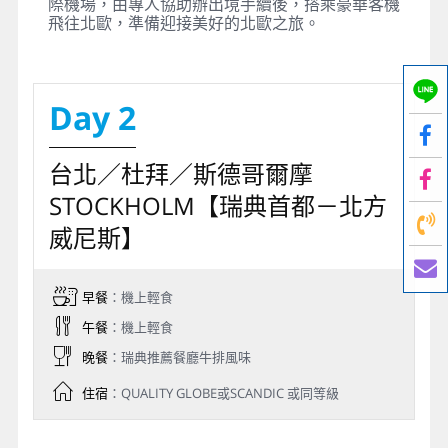
際機場，由專人協助辦出境手續後，搭乘豪華客機
飛往北歐，準備迎接美好的北歐之旅。
Day 2
台北／杜拜／斯德哥爾摩
STOCKHOLM【瑞典首都－北方
威尼斯】
早餐
：機上輕食
午餐
：機上輕食
晚餐
：瑞典推薦餐廳牛排風味
住宿
：QUALITY GLOBE或SCANDIC 或同等級