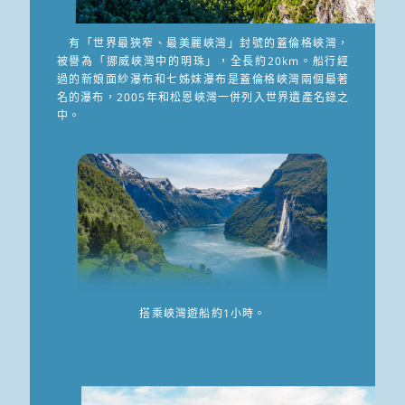
有「世界最狹窄、最美麗峽灣」封號的蓋倫格峽灣，
被譽為「挪威峽灣中的明珠」，全長約20km。船行經
過的新娘面紗瀑布和七姊妹瀑布是蓋倫格峽灣兩個最著
名的瀑布，2005年和松恩峽灣一併列入世界遺產名錄之
中。
搭乘峽灣遊船約1小時。