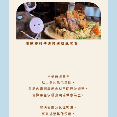
挪威鄉村傳統烤豬腳風味餐
＊敬請注意＊
以上照片為示意圖，
餐點內容因季節食材不同而做調整，
實際菜色依餐廳現場供應為主。
如遇餐廳公休或客滿，
將安排至其他餐廳，