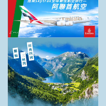
搭乘Skytrax全球最佳航空排行—
阿聯酋航空
經典四國
郵輪
三峽灣