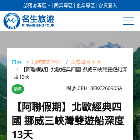
部落客專區
同業專區
企業專區
會員登入
清倉促銷
日本專館
首頁
北歐旅遊行程
北歐四國.五國
【阿聯假期】北歐經典四國 挪威三峽灣雙遊船深
郵輪假期
度13天
海島假期
團號 CPH13EKC260905A
額滿
韓國
【阿聯假期】北歐經典四
國 挪威三峽灣雙遊船深度
東南亞
13天
美加紐澳