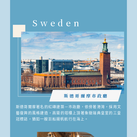
Sweden
斯德哥爾摩市政廳
斯德哥爾摩著名的紅磚建築－市政廳，依傍著港灣，採用文
藝復興的風格建造，高聳的塔樓上頂著象徵瑞典皇室的三皇
冠標誌，猶如一艘巨船揚帆航行在海上。