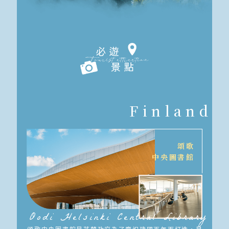
Finland
頌歌
中央圖書館
Oodi Helsinki Central Library