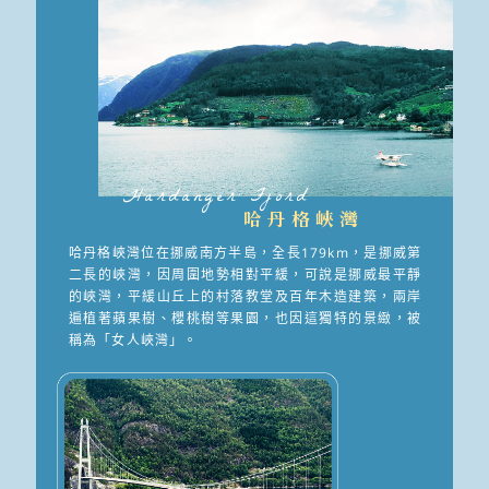
Hardanger Fjord
哈丹格峽灣
哈丹格峽灣位在挪威南方半島，全長179km，是挪威第
二長的峽灣，因周圍地勢相對平緩，可說是挪威最平靜
的峽灣，平緩山丘上的村落教堂及百年木造建築，兩岸
遍植著蘋果樹、櫻桃樹等果園，也因這獨特的景緻，被
稱為「女人峽灣」。