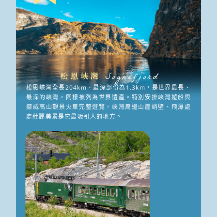
松恩峽灣
Sognefjord
松恩峽灣全長204km、最深部份為1.3km，是世界最長、
最深的峽灣，同樣被列為世界遺產。特別安排峽灣遊船與
挪威高山觀景火車完整遊覽，峽灣周邊山崖峭壁、飛瀑處
處壯麗美景是它最吸引人的地方。