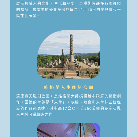
展示挪威人的文化、生活和歷史，二樓則有許多各國餽贈
的禮品。最重要的盛會莫過於每年12月10日的諾貝爾和平
獎在此頒發。
維格蘭人生雕刻公園
這座露天雕刻公園，是維格蘭大師捐贈給市政府的藝術創
作，圍繞的主題是「人生」，以橋、噴泉和人生柱三個區
域的作品來表達。其中高17公尺，重260公噸的花崗石雕
人生塔可謂顛峰之作。