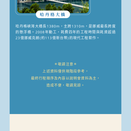
哈丹格大橋
哈丹格峽灣大橋長1380m，主跨1310m，是挪威最長跨度
的懸浮橋。2008年動工，耗費四年的工程時間與耗資超過
23億挪威克朗(約113億新台幣)的現代工程鉅作。
＊敬請注意＊
上述資料僅供現階段參考，
最終行程順序及內容以說明會資料為主，
造成不便，敬請見諒。