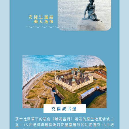
安徒生童話
美人魚像
克倫波古堡
莎士比亞筆下的悲劇《哈姆雷特》場景的原生地克倫波古
堡，15世紀初興建做為丹麥皇室居所的功用直到18世紀