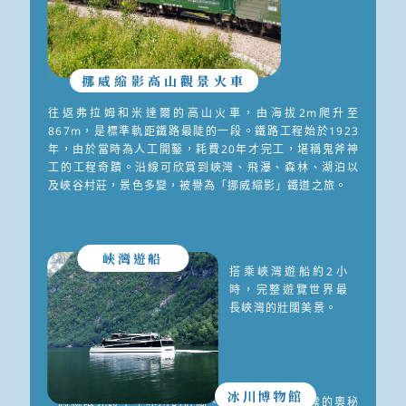
挪威縮影高山觀景火車
往返弗拉姆和米達爾的高山火車，由海拔2m爬升至
867m，是標準軌距鐵路最陡的一段。鐵路工程始於1923
年，由於當時為人工開鑿，耗費20年才完工，堪稱鬼斧神
工的工程奇蹟。沿線可欣賞到峽灣、飛瀑、森林、湖泊以
及峽谷村莊，景色多變，被譽為「挪威縮影」鐵道之旅。
峽灣遊船
搭乘峽灣遊船約2小
時，完整遊覽世界最
長峽灣的壯闊美景。
冰川博物館
想親眼見證千年冰川的壯闊、深入了解極地氣候的奧秘