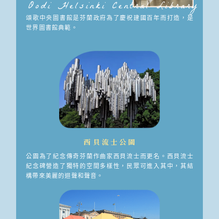
Oodi Helsinki Central Library
頌歌中央圖書館是芬蘭政府為了慶祝建國百年而打造，是
世界圖書館典範。
西貝流士公園
公園為了紀念傳奇芬蘭作曲家西貝流士而更名。西貝流士
紀念碑營造了獨特的空間多樣性，民眾可進入其中，其結
構帶來美麗的迴聲和聲音。