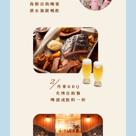
海鮮自助晚宴
酒水無限暢飲
丹麥BBQ
火烤自助餐
啤酒或飲料一杯