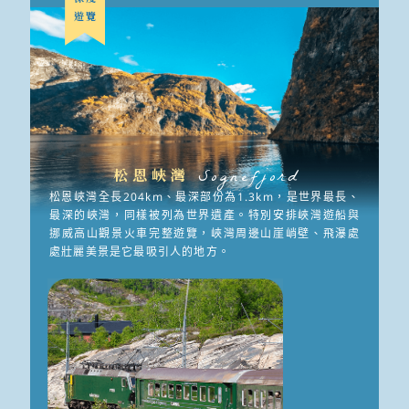
遊覽
松恩峽灣
Sognefjord
松恩峽灣全長204km、最深部份為1.3km，是世界最長、
最深的峽灣，同樣被列為世界遺產。特別安排峽灣遊船與
挪威高山觀景火車完整遊覽，峽灣周邊山崖峭壁、飛瀑處
處壯麗美景是它最吸引人的地方。