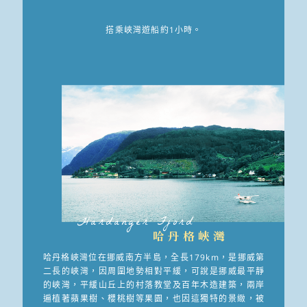
搭乘峽灣遊船約1小時。
Hardanger Fjord
哈丹格峽灣
哈丹格峽灣位在挪威南方半島，全長179km，是挪威第
二長的峽灣，因周圍地勢相對平緩，可說是挪威最平靜
的峽灣，平緩山丘上的村落教堂及百年木造建築，兩岸
遍植著蘋果樹、櫻桃樹等果園，也因這獨特的景緻，被