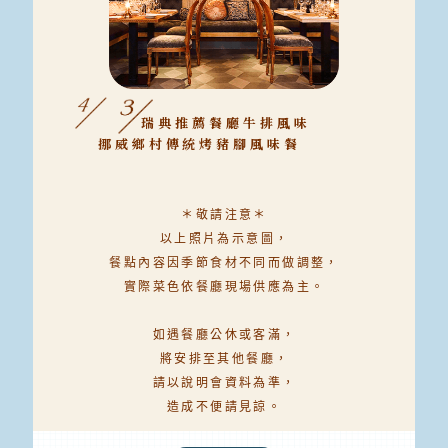
瑞典推薦餐廳牛排風味
挪威鄉村傳統烤豬腳風味餐
＊敬請注意＊
以上照片為示意圖，
餐點內容因季節食材不同而做調整，
實際菜色依餐廳現場供應為主。
如遇餐廳公休或客滿，
將安排至其他餐廳，
請以說明會資料為準，
造成不便請見諒。