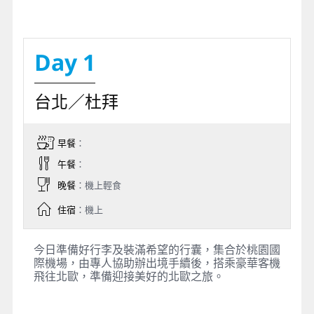
Day 1
台北／杜拜
早餐
：
午餐
：
晚餐
：機上輕食
住宿
：機上
今日準備好行李及裝滿希望的行囊，集合於桃園國
際機場，由專人協助辦出境手續後，搭乘豪華客機
飛往北歐，準備迎接美好的北歐之旅。