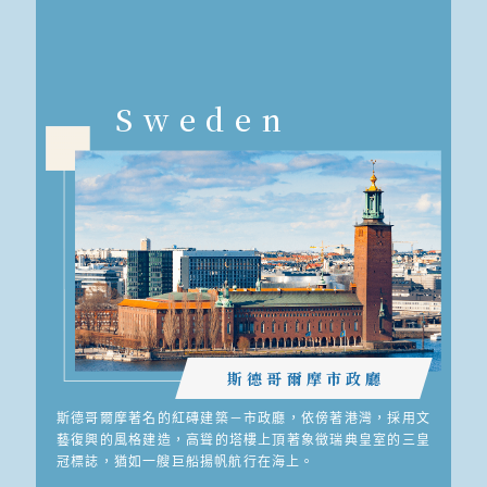
Sweden
斯德哥爾摩市政廳
斯德哥爾摩著名的紅磚建築－市政廳，依傍著港灣，採用文
藝復興的風格建造，高聳的塔樓上頂著象徵瑞典皇室的三皇
冠標誌，猶如一艘巨船揚帆航行在海上。