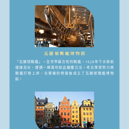
瓦薩號戰艦博物館
「瓦薩號戰艦」－全世界最古老的戰艦，1628年下水首航
僅幾百米，遭遇一陣風吹就此翻覆沉沒。考古學家努力將
戰艦打撈上岸，在繁複的修復後成立了瓦薩號戰艦博物
館。