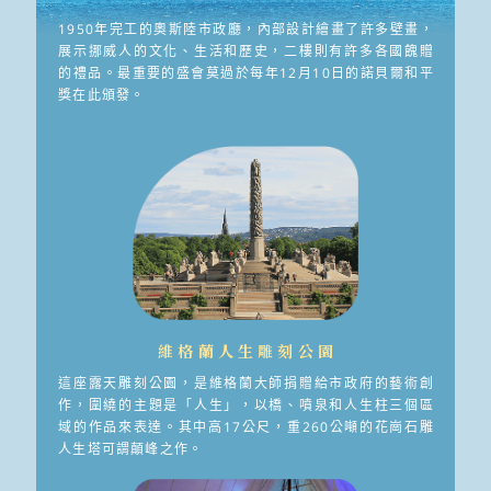
1950年完工的奧斯陸市政廳，內部設計繪畫了許多壁畫，
展示挪威人的文化、生活和歷史，二樓則有許多各國餽贈
的禮品。最重要的盛會莫過於每年12月10日的諾貝爾和平
獎在此頒發。
維格蘭人生雕刻公園
這座露天雕刻公園，是維格蘭大師捐贈給市政府的藝術創
作，圍繞的主題是「人生」，以橋、噴泉和人生柱三個區
域的作品來表達。其中高17公尺，重260公噸的花崗石雕
人生塔可謂顛峰之作。