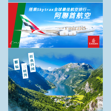
搭乘Skytrax全球最佳航空排行—
阿聯酋航空
經典四國
郵輪
三峽灣