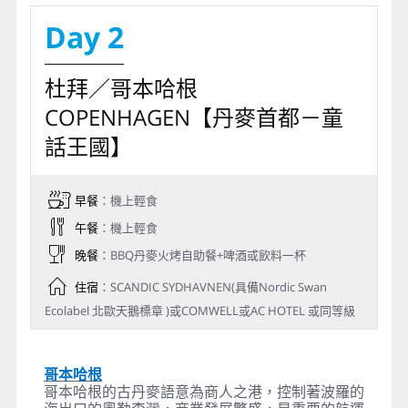
Day 2
杜拜／哥本哈根
COPENHAGEN【丹麥首都－童
話王國】
早餐
：機上輕食
午餐
：機上輕食
晚餐
：BBQ丹麥火烤自助餐+啤酒或飲料一杯
住宿
：SCANDIC SYDHAVNEN(具備Nordic Swan
Ecolabel 北歐天鵝標章 )或COMWELL或AC HOTEL 或同等級
哥本哈根
哥本哈根的古丹麥語意為商人之港，控制著波羅的