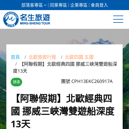
部落客專區
同業專區
企業專區
會員登入
清倉促銷
日本專館
首頁
北歐旅遊行程
北歐四國.五國
【阿聯假期】北歐經典四國 挪威三峽灣雙遊船深
郵輪假期
度13天
海島假期
團號 CPH13EKC260917A
額滿
韓國
【阿聯假期】北歐經典四
國 挪威三峽灣雙遊船深度
東南亞
13天
美加紐澳