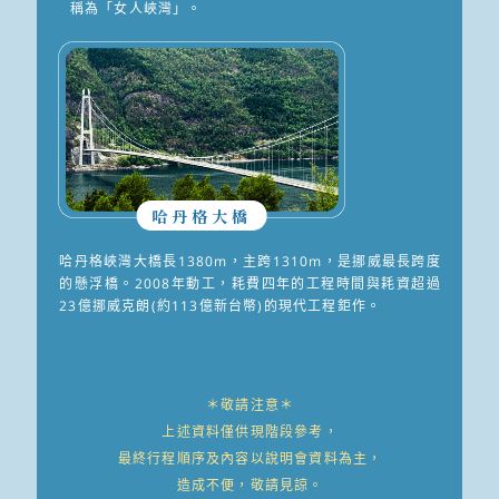
稱為「女人峽灣」。
哈丹格大橋
哈丹格峽灣大橋長1380m，主跨1310m，是挪威最長跨度
的懸浮橋。2008年動工，耗費四年的工程時間與耗資超過
23億挪威克朗(約113億新台幣)的現代工程鉅作。
＊敬請注意＊
上述資料僅供現階段參考，
最終行程順序及內容以說明會資料為主，
造成不便，敬請見諒。