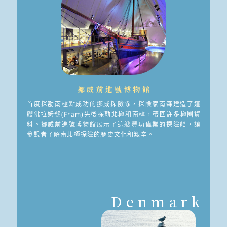
挪威前進號博物館
首度探勘南極點成功的挪威探險隊，探險家南森建造了這
艘佛拉姆號(Fram)先後探勘北極和南極，帶回許多極圈資
料。挪威前進號博物館展示了這艘豐功偉業的探險船，讓
參觀者了解南北極探險的歷史文化和艱辛。
Denmark