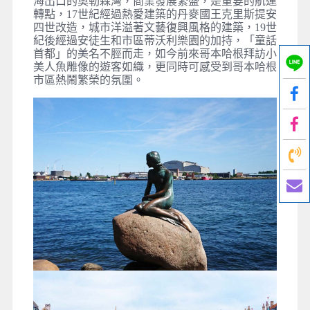
海出口的奧勒森灣，商業發展繁盛，是重要的航運
轉點，17世紀經過熱愛建築的丹麥國王克里斯提安
四世改造，城市洋溢著文藝復興風格的建築，19世
紀後經過安徒生和市區蒂沃利樂園的加持，「童話
首都」的美名不脛而走，如今前來哥本哈根拜訪小
美人魚雕像的遊客如織，更同時可感受到哥本哈根
市區熱鬧繁榮的氛圍。