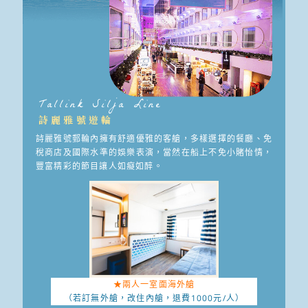
Tallink Silja Line
詩麗雅號遊輪
詩麗雅號郵輪內擁有舒適優雅的客艙，多樣選擇的餐廳、免
稅商店及國際水準的娛樂表演，當然在船上不免小賭怡情，
豐富精彩的節目讓人如癡如醉。
★兩人一室面海外艙
（若訂無外艙，改住內艙，
退費1000元/人）