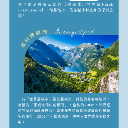
嗎？來到挪威西部的【挪威冰川博物館Norsk
Bremuseum】，你將踏上一段穿越冰封歲月的探索旅
程！
Geirangerfjord
有「世界最狹窄、最美麗峽灣」封號的蓋倫格峽灣，
被譽為「挪威峽灣中的明珠」，全長約20km。船行經
過的新娘面紗瀑布和七姊妹瀑布是蓋倫格峽灣兩個最著
名的瀑布，2005年和松恩峽灣一併列入世界遺產名錄之
中。