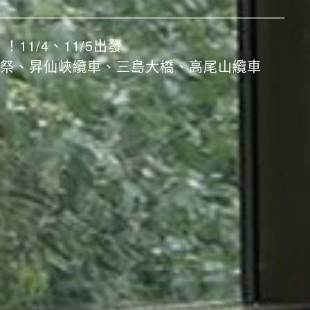
賞楓勝地
水寺、嵐山小火車
！11/4、11/5出發
祭、昇仙峽纜車、三島大橋、高尾山纜車