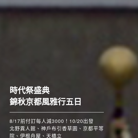
歐洲
時代祭盛典
錦秋京都風雅行五日
8/17前付訂每人減3000！10/20出發
北野異人館、神戶布引香草園、京都平等
院、伊根舟屋、天橋立
搶先GO