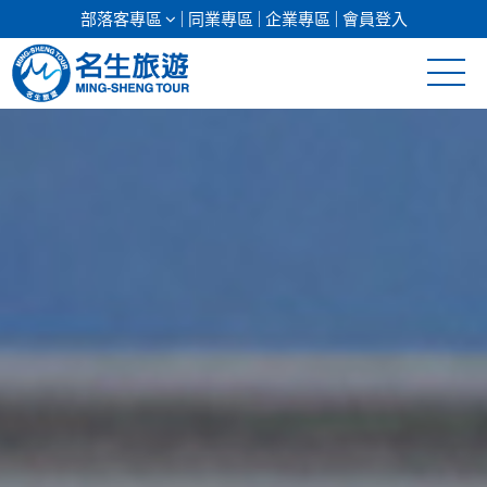
部落客專區
同業專區
企業專區
會員登入
清倉促銷
日本專館
郵輪假期
海島假期
韓國
東南亞
美加紐澳