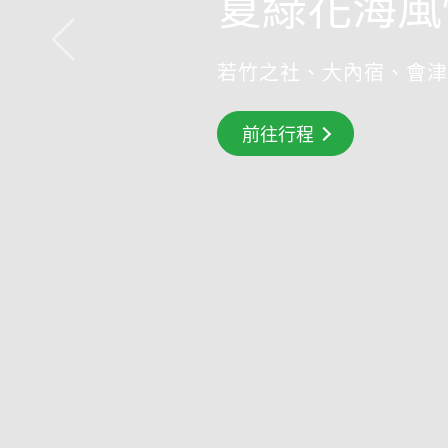
夏綠花海風
若竹之社、大內宿、會津
搶先GO
前往行程
前往行程
前往行程