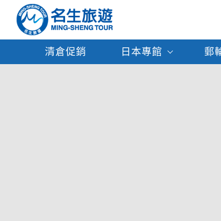
清倉促銷
日本專館
郵