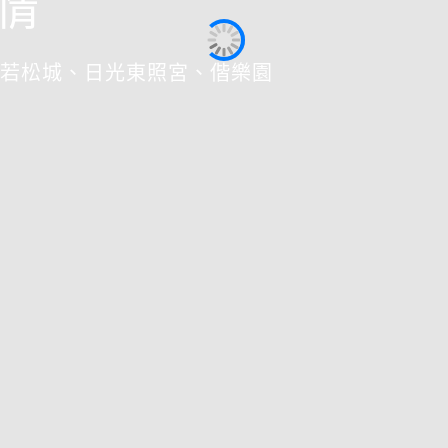
情
若松城、日光東照宮、偕樂園