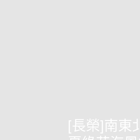
[長榮]南