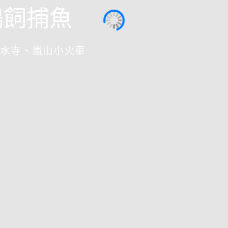
鵜飼捕魚
水寺、嵐山小火車