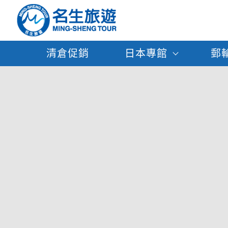
清倉促銷
日本專館
郵