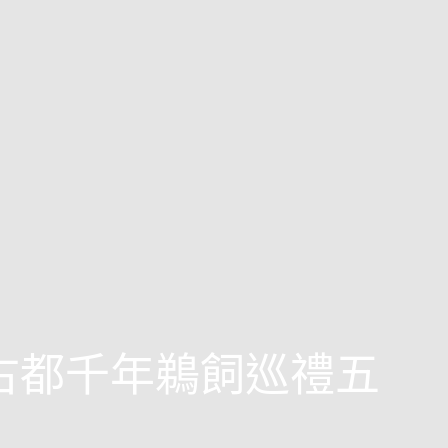
西古都千年鵜飼巡禮五