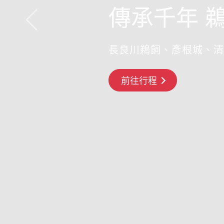
傳承千年 
長良川鵜飼、彥根城、清
搶先GO
前往行程
前往行程
前往行程