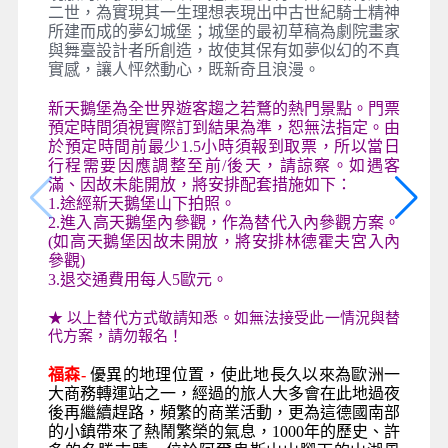
二世，為實現其一生理想表現出中古世紀騎士精神
所建而成的夢幻城堡；城堡的最初草稿為劇院畫家
與舞臺設計者所創造，故使其保有如夢似幻的不真
實感，讓人怦然動心，既新奇且浪漫。
新天鵝堡為全世界遊客趨之若鶩的熱門景點。門票
預定時間須視實際訂到結果為準，恕無法指定。由
於預定時間前最少1.5小時須報到取票，所以當日
行程需要因應調整至前/後天，請諒察。如遇客
滿、因故未能開放，將安排配套措施如下：
1.途經新天鵝堡山下拍照。
2.進入高天鵝堡內參觀，作為替代入內參觀方案。
(如高天鵝堡因故未開放，將安排林德霍夫宮入內
參觀)
3.退交通費用每人5歐元。
★ 以上替代方式敬請知悉。如無法接受此一情況與替
代方案，請勿報名！
福森-
優異的地理位置，使此地長久以來為歐洲一
大商務轉運站之一，經過的旅人大多會在此地過夜
後再繼續趕路，頻繁的商業活動，更為這德國南部
的小鎮帶來了熱鬧繁榮的氣息，1000
年的歷史、許