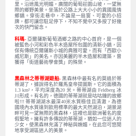
里。沿途風光明媚，廣闊的葡萄莊園山坡，一望無
際的鄉野美景。坐落於公路上大大小小的異國風情
鄉鎮。穿街走巷中，不論是一扇窗、可愛的小招
牌，都可讓您駐足停下，不知不覺中又多按了好幾
次的快門留念。
科瑪-
亞爾薩斯葡萄酒鄉之路的中心首府，是一個
被藍色小河和彩色半木造屋所包圍的清新小鎮，因
保有傳統亞爾薩斯小城的典雅可愛，而有「西歐小
威尼斯」的美名。亦因美麗的半木造屋和建築，曾
獲得「街道藝術學會獎」的殊榮。
黑森林之蒂蒂湖遊船-
黑森林中最有名的莫過於蒂
蒂湖了，據說得名於羅馬皇帝提圖斯。它的面積為
1.3 km²，平均深度為20 米。蒂蒂湖由 Feldberg 冰
川形成。有名的，德國的蒂蒂湖就是咕咕鐘的故鄉
啦!!! 蒂蒂湖湖水最深40米水質極佳且清澈，為德
國境內水質達到飲用標準的最大天然湖泊，湖景湖
畔可見一望無際的黑森林，這裡也是歐洲著名的度
假聖地。擁有許多傳說的蒂蒂湖，猶如一位迷人的
少女，使黑森林充滿了神秘與嫵媚，在此您可悠閒
地享受湖區迷人的美景。