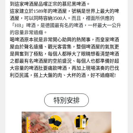
到這家啤酒屋品嚐正宗的慕尼黑啤酒。
這家建立於1589年的啤酒屋，號稱是世界上最大的啤
酒屋，可以同時容納3500
人。而且，裡面所供應的
「HB」啤酒，是德國最有名的啤酒，一杯最大一公升
的容量非常過癮。
喝啤酒原本就是非常開心助興的熱鬧事，而皇家啤酒
屋由於聲名遠播、觀光客雲集，整個啤酒屋的氣氛更
是興奮到了極點，每個人都睜大了眼睛想看清楚啤酒
之都最有名啤酒屋的空前盛況、每個人也都準備好超
大容量的啤酒肚要痛飲啤酒，再加上現場演奏的巴伐
利亞民謠，搭上大盤的肉、大杯的酒，好不過癮呢!
特別安排