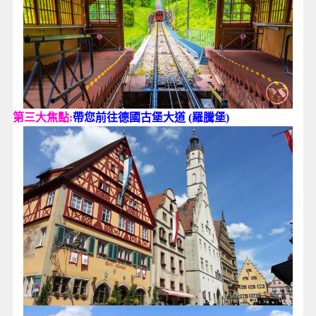
第三大焦點:
帶您前往德國古堡大道 (羅騰堡)