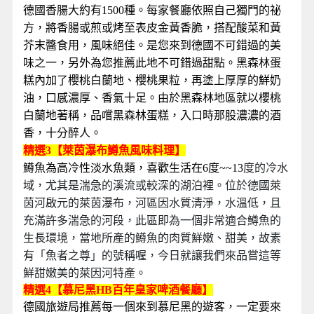
德國香腸大約有1500種。每家餐廳依照自己獨門的祕
方，將香腸或煎或烤至表皮金黃香脆，搭配酸菜和黃
芥末醬食用，風味絕佳。是您來到德國不可錯過的美
味之一，另外為您推薦此地不可錯過甜點。黑森林蛋
糕內加了櫻桃白蘭地、櫻桃果粒，再塗上厚厚的鮮奶
油，口感濃厚、香氣十足。由於黑森林地區就以櫻桃
白蘭地著稱，品嚐黑森林蛋糕，入口時那股濃濃的酒
香，十分醉人。
精選3【萊茵瀑布鱒魚風味料理】
鱒魚為高冷性淡水魚類，喜歡生活在6度~~13
度的冷水
域，尤其是湍急的溪流或較深的湖泊裡。位於德國萊
茵河啟元的萊茵瀑布，河區因水質清淨，水溫低，且
充滿許多湍急的河段，此區即為一個非常適合鱒魚的
生長環境，當地所產的鱒魚的肉質鮮嫩、甜美，故素
有「魚者之尊」的號稱喔，今日就讓我們來品嘗這等
鮮甜嫩美的萊因河特產。
精選4【慕尼黑HB
百年皇家啤酒餐廳】
德國旅遊局推薦每一個來到慕尼黑的遊客，一定要來