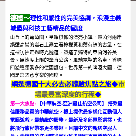
德國～
理性和感性的完美協調，浪漫主義
城堡與科技工藝精品的國度
山丘上的葡萄園，星羅棋佈的漂亮小鎮，萊茵河兩岸
絕壁高聳的岩石上矗立著檸檬黃和薄荷綠的古堡，在
這裡彷彿走過時光隧道，塑造了獨特的萊茵河谷美
景。無速度上限的筆直公路、風馳電掣的名車、香味
四溢種類繁多的德國麵包、世界第一的啤酒大國…德
國是您恣意享樂的國度。
網選德國十大必去必體驗焦點之旅
◆
市
場最豐富深度的行程
◆
第一大焦點:
【中華航空-亞洲最佳航空公司】 搭乘最
佳服務品質的中華航空，機上提供最多樣化互動個人
電腦遊戲，最精緻的服務，最新及多部電影選擇，也
將飛行旅程帶來更多樂趣，且講中文的親切空服人