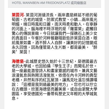
HOTEL MANNBEIN AM FRIEDONSPLATZ 或同級飯店
萊茵河-
萊茵河淵遠流長，兩岸盡是綿延不絕的葡
萄園、古老的城堡、防禦式教堂、小鎮…兩岸風光
明媚，晴日時風和日麗，雨天時柔和動人，在寧靜
的河面上，腦海裡不時浮現的是「羅雷萊」處觸目
驚心的傳說景緻，今日就讓我們一探礁石上美少女
的真面目。午餐於河畔餐廳啜飲些許萊茵白酒，眼
前風景如畫，酒不醉人人自醉，讓美好的記憶變成
永久回憶，因為僅管是人生片斷，都是最美，〝醉
美〞萊茵！
海德堡~
此城歷史悠久始於十三世紀，是德國最古
老的大學城，也因拍攝『學生王子』而聞名於世。
是一座最能激發詩人和畫家靈感的城市，兼具文藝
浪漫氣息與熱鬧活潑氣氛，依偎在內卡河畔的典型
老橋，井然有序的紅瓦屋頂，讓馬克吐溫忘情讚嘆
說：「這裡是我到過最美的地方」。您也可以佇立
在古橋頭，欣賞海德堡亮麗美景，或自由瀏覽大學
園區，享受德國另一番帶有歷史又年輕的大學城氣
息。