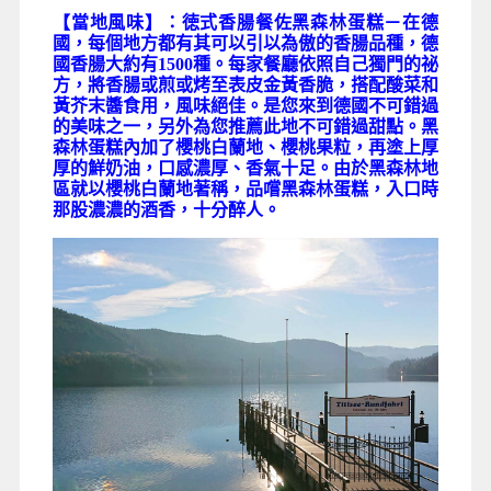
【當地風味】：徳式香腸餐佐黑森林蛋糕－
在德
國，每個地方都有其可以引以為傲的香腸品種，德
國香腸大約有1500種。每家餐廳依照自己獨門的祕
方，將香腸或煎或烤至表皮金黃香脆，搭配酸菜和
黃芥末醬食用，風味絕佳。是您來到德國不可錯過
的美味之一
，另外為您推薦此地
不可錯過甜點。黑
森林蛋糕內加了櫻桃白蘭地、櫻桃果粒，再塗上厚
厚的鮮奶油，口感濃厚、香氣十足。由於黑森林地
區就以櫻桃白蘭地著稱，品嚐黑森林蛋糕，入口時
那股濃濃的酒香，十分醉人。