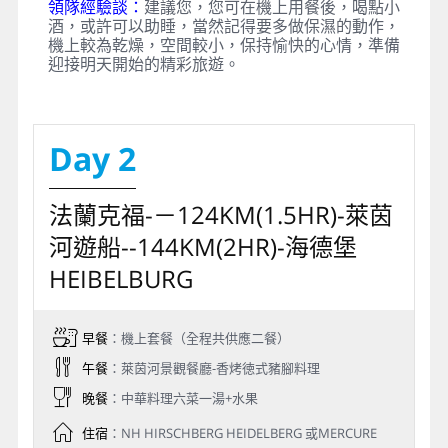
領隊經驗談：
建議您，您可在機上用餐後，喝點小
酒，或許可以助睡，當然記得要多做保濕的動作，
機上較為乾燥，空間較小，保持愉快的心情，準備
迎接明天開始的精彩旅遊。
Day 2
法蘭克福-－124KM(1.5HR)-萊茵
河遊船--144KM(2HR)-海德堡
HEIBELBURG
早餐
：機上套餐（全程共供應二餐）
午餐
：萊茵河景觀餐廳-香烤徳式豬腳料理
晚餐
：中華料理六菜一湯+水果
住宿
：NH HIRSCHBERG HEIDELBERG 或MERCURE