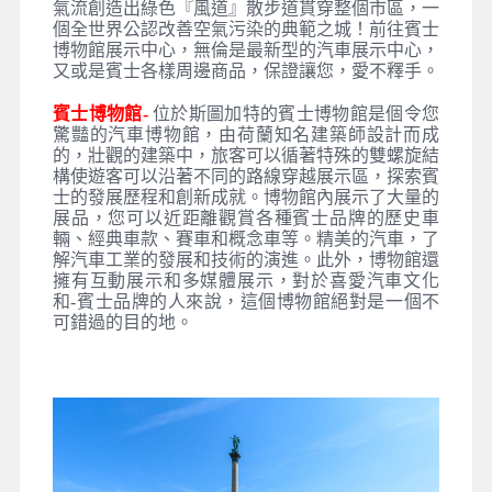
氣流創造出綠色『風道』散步道貫穿整個市區，一
個全世界公認改善空氣污染的典範之城！前往賓士
博物館展示中心，無倫是最新型的汽車展示中心，
又或是賓士各樣周邊商品，保證讓您，愛不釋手。
賓士博物館-
位於斯圖加特的賓士博物館是個令您
驚豔的汽車博物館，由荷蘭知名建築師設計而成
的，壯觀的建築中，旅客可以循著特殊的雙螺旋結
構使遊客可以沿著不同的路線穿越展示區，探索賓
士的發展歷程和創新成就。博物館內展示了大量的
展品，您可以近距離觀賞各種賓士品牌的歷史車
輛、經典車款、賽車和概念車等。精美的汽車，了
解汽車工業的發展和技術的演進。此外，博物館還
擁有互動展示和多媒體展示，對於喜愛汽車文化
和-賓士品牌的人來說，這個博物館絕對是一個不
可錯過的目的地。