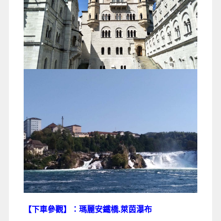
【下車參觀】：瑪麗安鐵橋.萊茵瀑布