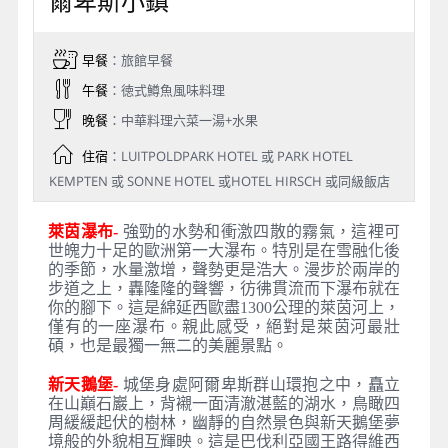
爾卑斯小鎮
早餐
：旅館早餐
午餐
：徳式鱒魚風味料理
晚餐
：中華料理六菜一湯+水果
住宿
：LUITPOLDPARK HOTEL 或 PARK HOTEL
KEMPTEN 或 SONNE HOTEL 或HOTEL HIRSCH 或同級飯店
萊茵瀑布-
強勁的水勢和衝激四散的霧氣，這裡可
世魄力十足的歐洲第一大瀑布。特別是在雪融化後
的季節，水量激增，聲勢更是浩大。漫步於兩岸的
步道之上，轟隆隆的聲響，彷彿貫流而下瀑布就在
你的腳下。這是綿延西歐盡1300公理的萊茵河上，
僅有的一座瀑布。親此感受，絕對是萊茵河最壯
碩，也是最獨一無二的美麗景點。
新天鵝堡-
城堡身處阿爾卑斯群山環抱之中，矗立
在山巔石巖上，背襯一面清澈湛藍的湖水，鳥瞰四
周緩緩起伏的樹林，幽靜的自然景色與新天鵝堡夢
境般的外貌相互輝映。這是巴伐利亞國王路得維西