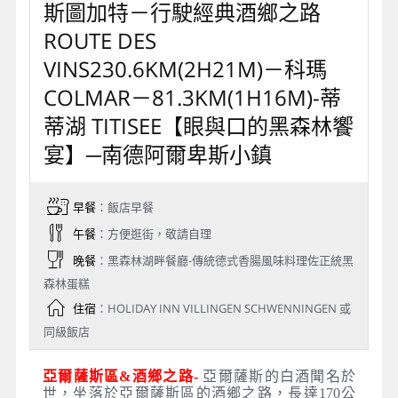
斯圖加特－行駛經典酒鄉之路
ROUTE DES
VINS230.6KM(2H21M)－科瑪
COLMAR－81.3KM(1H16M)-蒂
蒂湖 TITISEE【眼與口的黑森林饗
宴】─南德阿爾卑斯小鎮
早餐
：飯店早餐
午餐
：方便逛街，敬請自理
晚餐
：黑森林湖畔餐廳-傳統德式香腸風味料理佐正統黑
森林蛋糕
住宿
：HOLIDAY INN VILLINGEN SCHWENNINGEN 或
同級飯店
亞爾薩斯區&酒鄉之路-
亞爾薩斯的白酒聞名於
世，坐落於亞爾薩斯區的酒鄉之路，長達170公