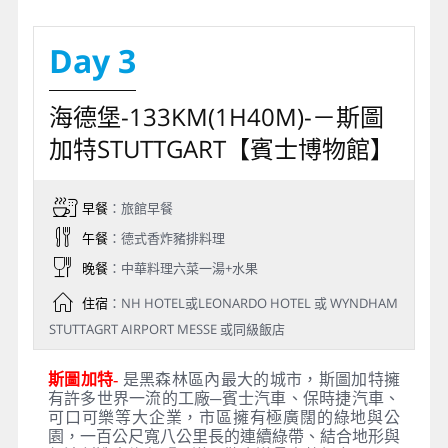
Day 3
海德堡-133KM(1H40M)-－斯圖
加特STUTTGART【賓士博物館】
早餐
：旅館早餐
午餐
：德式香炸豬排料理
晚餐
：中華料理六菜一湯+水果
住宿
：NH HOTEL或LEONARDO HOTEL 或 WYNDHAM
STUTTAGRT AIRPORT MESSE 或同級飯店
斯圖加特-
是黑森林區內最大的城市，斯圖加特擁
有許多世界一流的工廠─賓士汽車、保時捷汽車、
可口可樂等大企業，市區擁有極廣闊的綠地與公
園，一百公尺寬八公里長的連續綠帶、結合地形與