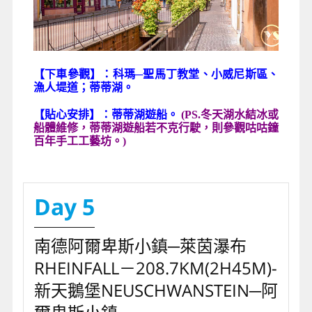
【下車參觀】：科瑪─聖馬丁教堂、小威尼斯區、
漁人堤道；蒂蒂湖。
【貼心安排】：蒂蒂湖遊船。
(PS.冬天湖水結冰或
船體維修，
蒂蒂湖遊船若不克行駛，則參觀咕咕鐘
百年手工工藝坊。)
Day 5
南德阿爾卑斯小鎮─萊茵瀑布
RHEINFALL－208.7KM(2H45M)-
新天鵝堡NEUSCHWANSTEIN─阿