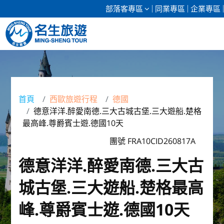
部落客專區
同業專區
企業專區
清倉促銷
日本專館
首頁
西歐旅遊行程
德國
德意洋洋.醉愛南德.三大古城古堡.三大遊船.楚格
郵輪假期
最高峰.尊爵賓士遊.德國10天
海島假期
團號 FRA10CID260817A
德意洋洋.醉愛南德.三大古
韓國
城古堡.三大遊船.楚格最高
東南亞
峰.尊爵賓士遊.德國10天
美加紐澳