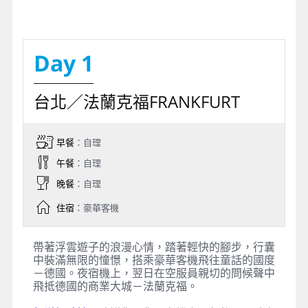
Day 1
台北／法蘭克福FRANKFURT
早餐
：自理
午餐
：自理
晚餐
：自理
住宿
：豪華客機
帶著浮雲遊子的浪漫心情，踏著輕快的腳步，行囊
中裝滿無限的憧憬，搭乘豪華客機飛往童話的國度
－德國。夜宿機上，翌日在空服員親切的問候聲中
飛抵德國的商業大城－
法蘭克福
。