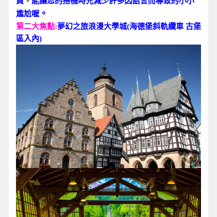
員，能讓您的搭機時光減少許多因語言而導致的小小
。
尷尬喔
第二大焦點:
夢幻之旅浪漫大學城(海德堡斜軌纜車 古堡
區入內)