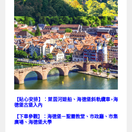
【貼心安排】：萊茵河遊船、海德堡斜軌纜車+海
德堡古堡入內
【下車參觀】：
海德堡－聖靈教堂、市政廳、市集
廣場、海德堡大學