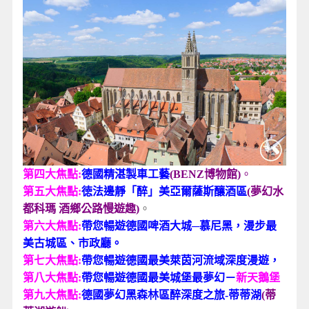
第四大焦點:
德國精湛製車工藝
(BENZ
博物館)
。
第五大焦點:
徳法邊靜「醉」美亞爾薩斯釀酒區
(
夢幻水
都科瑪 酒鄉公路慢遊趣)
。
第六大焦點:
帶您暢遊德國啤酒大城─慕尼黑，漫步最
美古城區、市政廳。
第七大焦點:
帶您暢遊德國最美萊茵河流域深度漫遊，
第八大焦點:
帶您暢遊德國最美城堡最夢幻－
新天鵝堡
第九大焦點:
德國夢幻黑森林區醉深度之旅-蒂蒂湖
(
蒂