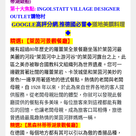
蒂湖遊船)
第十大焦點:
INGOLSTATT VILLAGE DESIGNER
OUTLET
購物村
GOOGLE高評分網.推德國必嘗
◆
道地美饌料理
◆
精選1【萊茵河景觀餐廳】
擁有超過80年歷史的羅蕾萊全景餐廳坐落於萊茵河最
美麗的河段“萊茵河中上游河谷”的萊茵河露台之上，此
區之美亦被聯合國教科文組織列為世界遺產。您可一
邊觀賞著壯闊的羅蕾萊岩、卡茨城堡和萊茵河美妙的
景色!一邊享用著道地的徳式餐點。熱情的老闆與老闆
母親，自 1928
年以來，於此為來自世界各地的客人提
供服務。從老闆母親壯闊的體型，你就可以發現此餐
廳提供的餐點有多美味，每位旅客來到這裡都能有難
忘的回憶，也讓老闆母親，成為旅客口耳相傳，旅徳
曾遇過最風趣熱情的萊茵河胖媽媽一稱。
精選2【黑森林蒂蒂湖景觀餐廳】
在德國，每個地方都有其可以引以為傲的香腸品種，