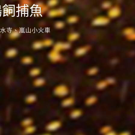
鵜飼捕魚
水寺、嵐山小火車