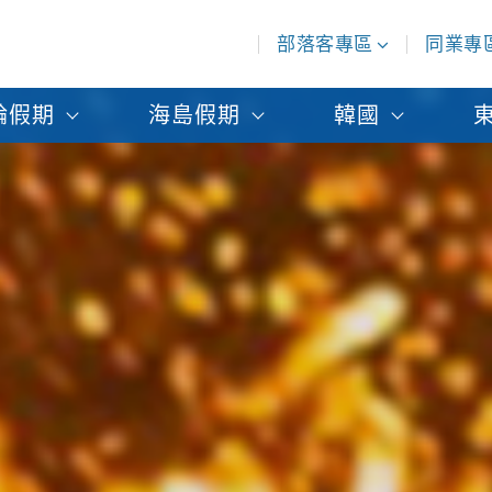
部落客專區
同業專
輪假期
海島假期
韓國