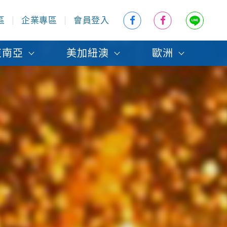
區
企業專區
會員登入
東南亞
美加紐澳
歐洲