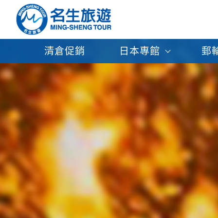
清倉促銷
日本專館
郵