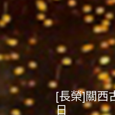
[長榮]關
日