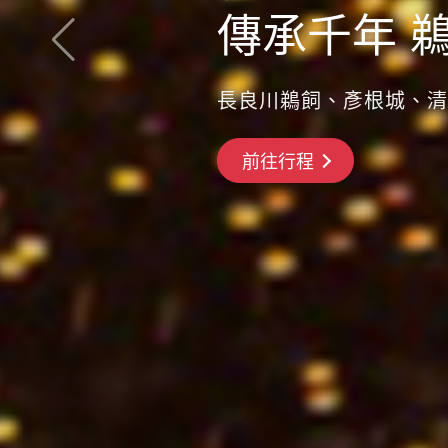
傳承千年 
長良川鵜飼、彥根城、清
搶先GO
前往行程
前往行程
前往行程