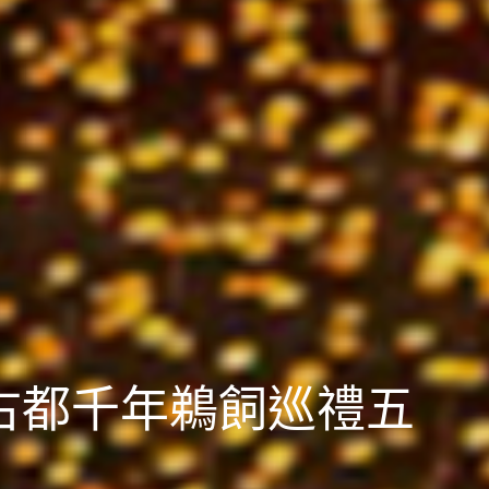
西古都千年鵜飼巡禮五