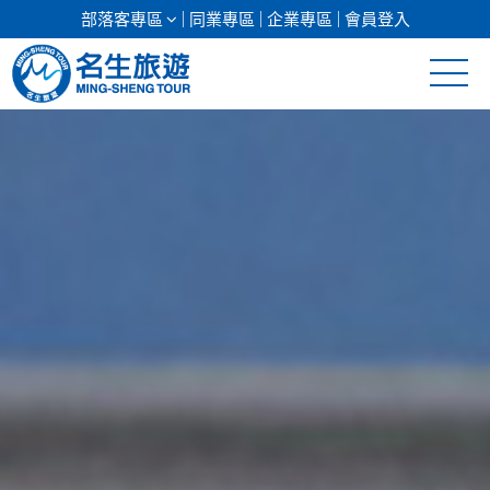
部落客專區
同業專區
企業專區
會員登入
清倉促銷
日本專館
郵輪假期
海島假期
韓國
東南亞
美加紐澳