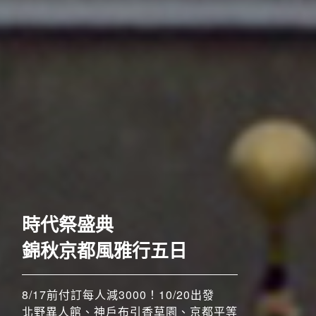
歐洲
奢華五星至福列車之旅六
日
時代祭盛典
52席至福+賞楓勝地
錦秋京都風雅行五日
8/17前付訂每人減3000！10/20出發
北野異人館、神戶布引香草園、京都平等