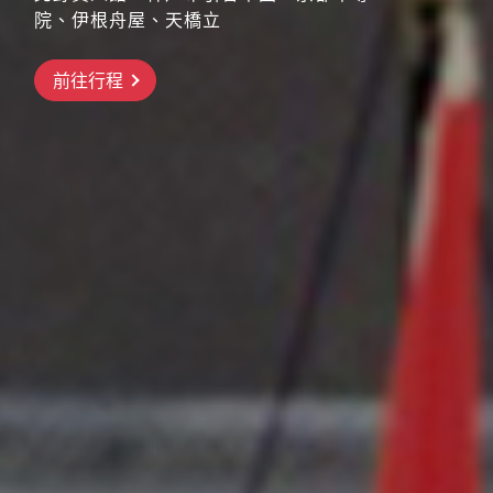
院、伊根舟屋、天橋立
8/17前付訂每人減3000！！11/4、11/5
搶先GO
出發
橫濱三溪園、河口湖紅葉祭、昇仙峽纜
前往行程
前往行程
車、三島大橋、高尾山纜車
前往行程