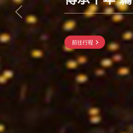
長良川鵜飼、彥根城、清
搶先GO
前往行程
前往行程
前往行程