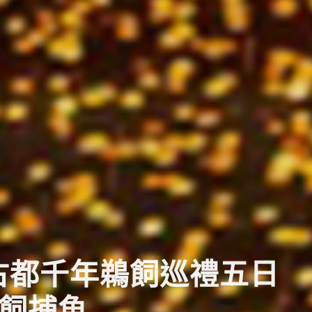
西古都千年鵜飼巡禮五日
鵜飼捕魚