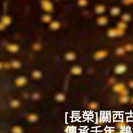
[長榮]關
傳承千年 