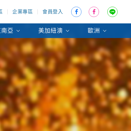
區
企業專區
會員登入
東南亞
美加紐澳
歐洲