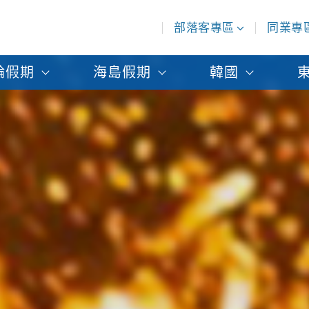
部落客專區
同業專
輪假期
海島假期
韓國