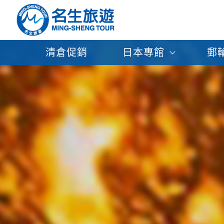
清倉促銷
日本專館
郵