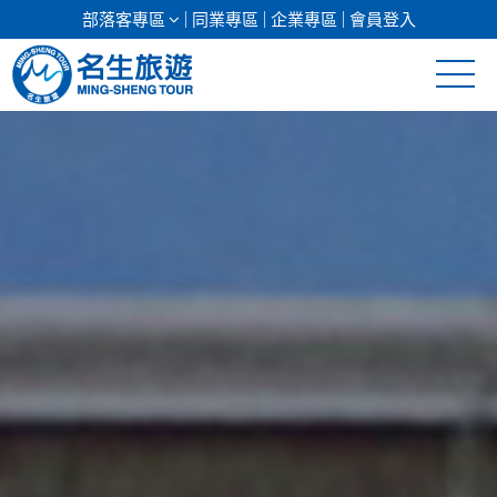
部落客專區
同業專區
企業專區
會員登入
清倉促銷
日本專館
郵輪假期
海島假期
韓國
東南亞
美加紐澳