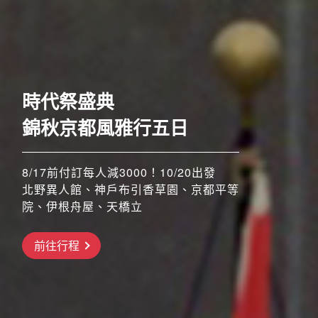
歐洲
奢華五星至福列車之旅六
日
時代祭盛典
52席至福+賞楓勝地
錦秋京都風雅行五日
8/17前付訂每人減3000！10/20出發
北野異人館、神戶布引香草園、京都平等
8/17前付訂每人減3000！！11/4、11/5
搶先GO
院、伊根舟屋、天橋立
出發
橫濱三溪園、河口湖紅葉祭、昇仙峽纜
前往行程
車、三島大橋、高尾山纜車
前往行程
前往行程